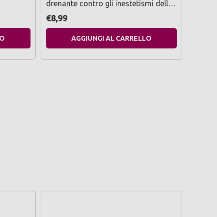
drenante contro gli inestetismi della
zanzar
cellulite 200 ml
€8,99
€3,99
LO
AGGIUNGI AL CARRELLO