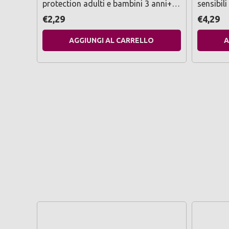
protection adulti e bambini 3 anni+
sensibili
eucalyptus citriodora e olio di
€2,29
€4,29
citronella
AGGIUNGI AL CARRELLO
A