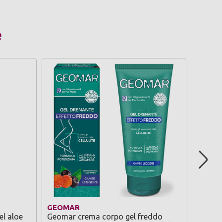
e
-20%
PRO
GEOMAR
ZIG Z
el aloe
Geomar crema corpo gel freddo
Zig za