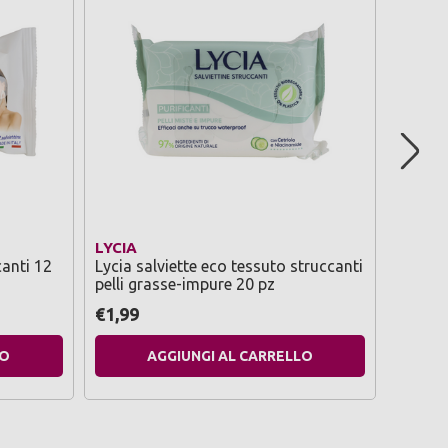
LYCIA
LYCIA
canti 12
Lycia salviette eco tessuto struccanti
Lycia s
pelli grasse-impure 20 pz
pelli n
€1,99
€1,99
LO
AGGIUNGI AL CARRELLO