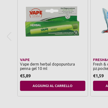
VAPE
FRESH&
Vape derm herbal dopopuntura
Fresh & c
penna gel 10 ml
pz.pocke
€5,89
€1,59
AGGIUNGI AL CARRELLO
A