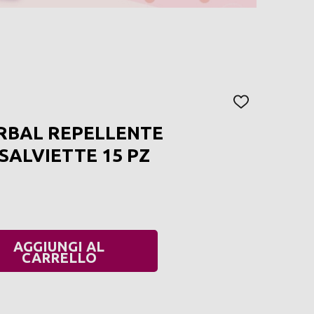
AGGIUNGI
ALLA
RBAL REPELLENTE
LISTA
DEI
ALVIETTE 15 PZ
DESIDERI
AGGIUNGI AL
UANTITÀ:
CARRELLO