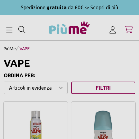
Spedizione
gratuita
da 60€ -> Scopri di più
MENU
PiùMe
VAPE
VAPE
ORDINA PER:
FILTRI