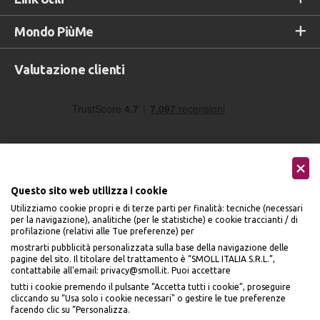
Mondo PiùMe
Valutazione clienti
Questo sito web utilizza i cookie
Utilizziamo cookie propri e di terze parti per finalità: tecniche (necessari
Seguici sui social
per la navigazione), analitiche (per le statistiche) e cookie traccianti / di
profilazione (relativi alle Tue preferenze) per
mostrarti pubblicità personalizzata sulla base della navigazione delle
pagine del sito. Il titolare del trattamento è “SMOLL ITALIA S.R.L.”,
contattabile all'email: privacy@smoll.it. Puoi accettare
tutti i cookie premendo il pulsante “Accetta tutti i cookie”, proseguire
cliccando su “Usa solo i cookie necessari" o gestire le tue preferenze
Accettiamo
facendo clic su “Personalizza.
BENVENUTO DA