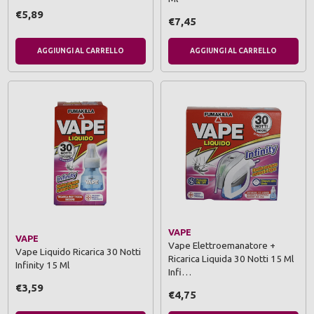
€5,89
€7,45
AGGIUNGI AL CARRELLO
AGGIUNGI AL CARRELLO
VAPE
VAPE
Vape Elettroemanatore +
Vape Liquido Ricarica 30 Notti
Ricarica Liquida 30 Notti 15 Ml
Infinity 15 Ml
Infi…
€3,59
€4,75