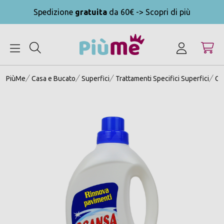
Spedizione
gratuita
da 60€ -> Scopri di più
MENU
PiùMe
Casa e Bucato
Superfici
Trattamenti Specifici Superfici
Ce