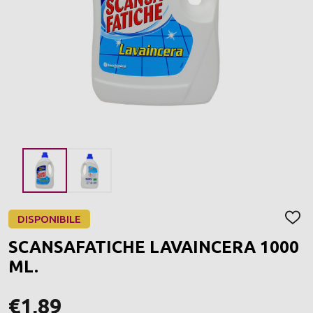
DISPONIBILE
AGGI
ALLA
SCANSAFATICHE LAVAINCERA 1000
LIST
DEI
ML.
DESI
€1,89