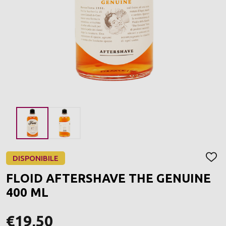
DISPONIBILE
AGGI
ALLA
FLOID AFTERSHAVE THE GENUINE
LIST
DEI
400 ML
DESI
€19,50