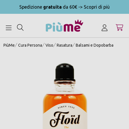
Spedizione
gratuita
da 60€ -> Scopri di più
MENU
PiùMe
Cura Persona
Viso
Rasatura
Balsami e Dopobarba