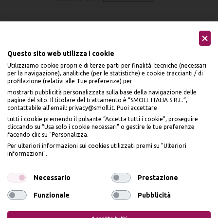
Questo sito web utilizza i cookie
Utilizziamo cookie propri e di terze parti per finalità: tecniche (necessari
Seguici sui social
per la navigazione), analitiche (per le statistiche) e cookie traccianti / di
profilazione (relativi alle Tue preferenze) per
mostrarti pubblicità personalizzata sulla base della navigazione delle
pagine del sito. Il titolare del trattamento è “SMOLL ITALIA S.R.L.”,
contattabile all'email: privacy@smoll.it. Puoi accettare
tutti i cookie premendo il pulsante “Accetta tutti i cookie”, proseguire
cliccando su “Usa solo i cookie necessari" o gestire le tue preferenze
Accettiamo
facendo clic su “Personalizza.
BENVENUTO DA
Per ulteriori informazioni sui cookies utilizzati premi su "Ulteriori
PI
Ù
ME
informazioni".
ISCRIVITI E OTTIENI
IL
10% DI SCONTO
Necessario
Prestazione
Funzionale
Pubblicità
Privacy Policy
Cookie Policy
Iscrivendomi dichiaro di aver preso visione dell'
Informativa sulla privacy
ai sensi
dell’art. 13 del Reg UE 2016/679 e presto il mio consenso a ricevere email
promozionali. In qualsiasi momento è possibile revocare il consenso