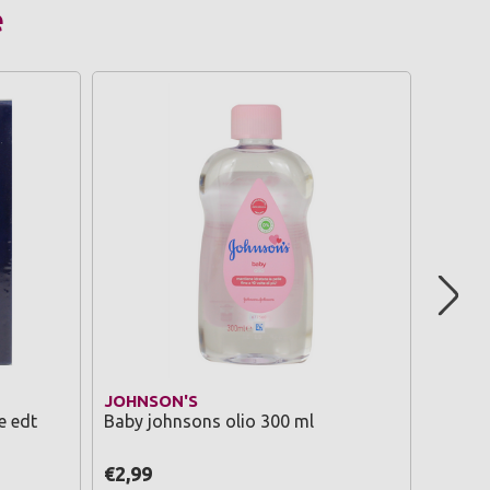
e
JOHNSON'S
CALVIN
e edt
Baby johnsons olio 300 ml
Ck man
€2,99
€51,0