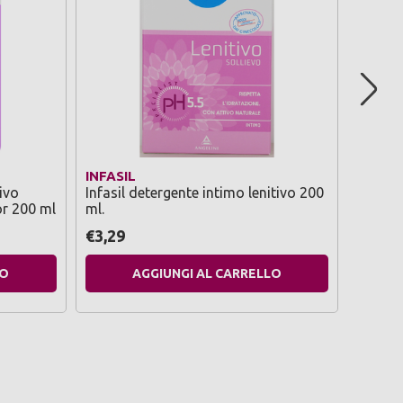
INFASIL
INFASI
tivo
Infasil detergente intimo lenitivo 200
Infasil
or 200 ml
ml.
delicat
€3,29
€3,29
LO
AGGIUNGI AL CARRELLO