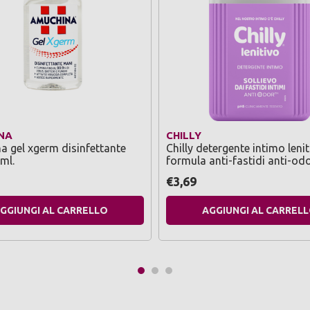
NA
CHILLY
 gel xgerm disinfettante
Chilly detergente intimo leni
ml.
formula anti-fastidi anti-od
€3,69
GGIUNGI AL CARRELLO
AGGIUNGI AL CARREL