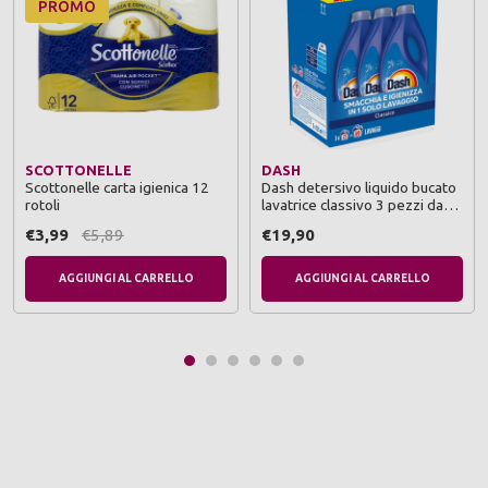
PROMO
SCOTTONELLE
DASH
Scottonelle carta igienica 12
Dash detersivo liquido bucato
rotoli
lavatrice classivo 3 pezzi da
23 lavaggi
€3,99
€5,89
€19,90
AGGIUNGI AL CARRELLO
AGGIUNGI AL CARRELLO