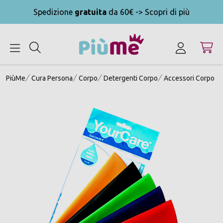
Spedizione
gratuita
da 60€ -> Scopri di più
MENU
PiùMe
Cura Persona
Corpo
Detergenti Corpo
Accessori Corpo