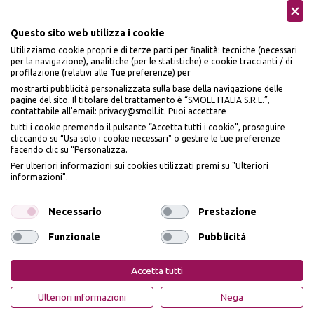
Questo sito web utilizza i cookie
Utilizziamo cookie propri e di terze parti per finalità: tecniche (necessari
Seguici sui social
per la navigazione), analitiche (per le statistiche) e cookie traccianti / di
profilazione (relativi alle Tue preferenze) per
mostrarti pubblicità personalizzata sulla base della navigazione delle
pagine del sito. Il titolare del trattamento è “SMOLL ITALIA S.R.L.”,
contattabile all'email: privacy@smoll.it. Puoi accettare
tutti i cookie premendo il pulsante “Accetta tutti i cookie”, proseguire
cliccando su “Usa solo i cookie necessari" o gestire le tue preferenze
Accettiamo
facendo clic su “Personalizza.
BENVENUTO DA
Per ulteriori informazioni sui cookies utilizzati premi su "Ulteriori
PI
Ù
ME
informazioni".
ISCRIVITI E OTTIENI
IL
10% DI SCONTO
Necessario
Prestazione
Funzionale
Pubblicità
Privacy Policy
Cookie Policy
Iscrivendomi dichiaro di aver preso visione dell'
Informativa sulla privacy
ai sensi
dell’art. 13 del Reg UE 2016/679 e presto il mio consenso a ricevere email
PiùMe è un marchio di PiùMe s.r.l. con sede legale in via
Accetta tutti
promozionali. In qualsiasi momento è possibile revocare il consenso
Aurelio Lampredi, n. 81 - 57121 Livorno (LI) - P.IVA
01952440491 - piumesrl@legalmail.it
OTTIENI IL 10% DI SCONTO
Ulteriori informazioni
Nega