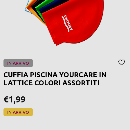
IN ARRIVO
AGGI
ALLA
CUFFIA PISCINA YOURCARE IN
LIST
DEI
LATTICE COLORI ASSORTITI
DESI
€1,99
IN ARRIVO