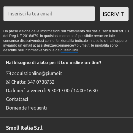
ISCRIVITI
Ho preso visione delle informazioni sul trattamento dei dati ai sensi dell’art. 13
del Reg UE 2016/679. In qualsiasi momento è possibile revocare tale
consenso disiscrivendosi con le funzionalità indicate in tutte le e-mail oppure
inviando un email a: assistenzaecommerce@piume.it, le modalità sono
descritte nell’informativa visibile da
questo link
Hai bisogno di aiuto per il tuo ordine on-line?
acquistionline@piume.it
Chatta: 347 0738732
Da lunedì a venerdì: 9:30-13:00 / 14:00-16:30
Contattaci
Domande frequenti
Smoll Italia S.r.l.