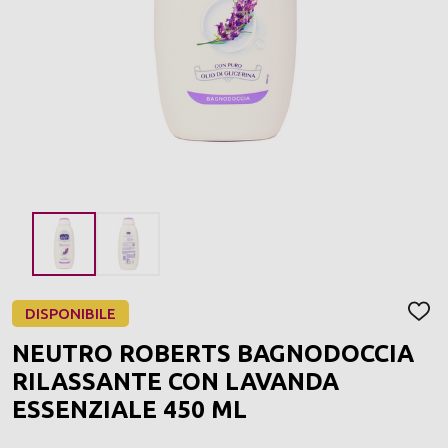
DISPONIBILE
AGGI
ALLA
NEUTRO ROBERTS BAGNODOCCIA
LIST
DEI
RILASSANTE CON LAVANDA
DESI
ESSENZIALE 450 ML