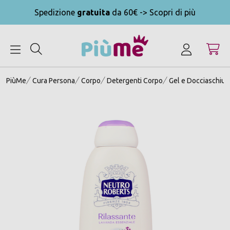
Spedizione
gratuita
da 60€ -> Scopri di più
MENU
PiùMe
Cura Persona
Corpo
Detergenti Corpo
Gel e Docciaschiu