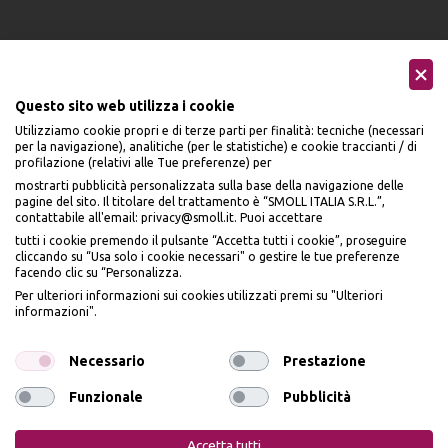
Questo sito web utilizza i cookie
Utilizziamo cookie propri e di terze parti per finalità: tecniche (necessari
Seguici sui social
per la navigazione), analitiche (per le statistiche) e cookie traccianti / di
profilazione (relativi alle Tue preferenze) per
mostrarti pubblicità personalizzata sulla base della navigazione delle
pagine del sito. Il titolare del trattamento è “SMOLL ITALIA S.R.L.”,
contattabile all'email: privacy@smoll.it. Puoi accettare
tutti i cookie premendo il pulsante “Accetta tutti i cookie”, proseguire
cliccando su “Usa solo i cookie necessari" o gestire le tue preferenze
Accettiamo
facendo clic su “Personalizza.
BENVENUTO DA
Per ulteriori informazioni sui cookies utilizzati premi su "Ulteriori
PI
Ù
ME
informazioni".
ISCRIVITI E OTTIENI
IL
10% DI SCONTO
Necessario
Prestazione
Funzionale
Pubblicità
Privacy Policy
Cookie Policy
Iscrivendomi dichiaro di aver preso visione dell'
Informativa sulla privacy
ai sensi
dell’art. 13 del Reg UE 2016/679 e presto il mio consenso a ricevere email
PiùMe è un marchio di PiùMe s.r.l. con sede legale in via
Accetta tutti
promozionali. In qualsiasi momento è possibile revocare il consenso