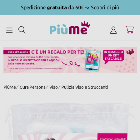
Spedizione
gratuita
da 60€ -> Scopri di più
MENU
PiùMe
Cura Persona
Viso
Pulizia Viso e Struccanti