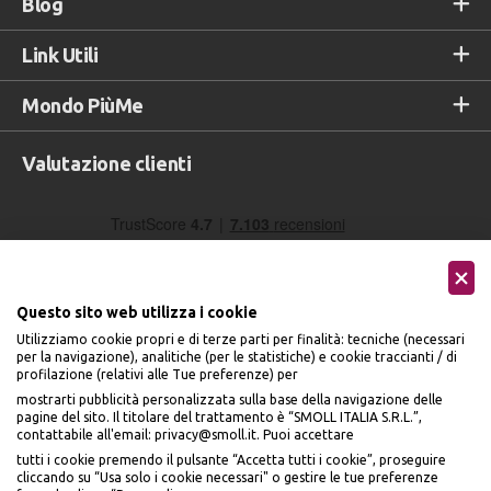
Blog
Link Utili
Mondo PiùMe
Valutazione clienti
Questo sito web utilizza i cookie
Utilizziamo cookie propri e di terze parti per finalità: tecniche (necessari
per la navigazione), analitiche (per le statistiche) e cookie traccianti / di
profilazione (relativi alle Tue preferenze) per
Seguici sui social
mostrarti pubblicità personalizzata sulla base della navigazione delle
pagine del sito. Il titolare del trattamento è “SMOLL ITALIA S.R.L.”,
contattabile all'email: privacy@smoll.it. Puoi accettare
tutti i cookie premendo il pulsante “Accetta tutti i cookie”, proseguire
cliccando su “Usa solo i cookie necessari" o gestire le tue preferenze