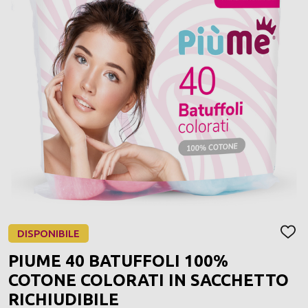
DISPONIBILE
AGGI
ALLA
PIUME 40 BATUFFOLI 100%
LIST
DEI
COTONE COLORATI IN SACCHETTO
DESI
RICHIUDIBILE