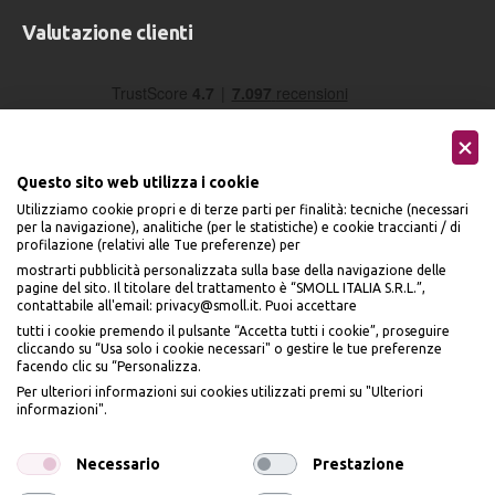
Valutazione clienti
Questo sito web utilizza i cookie
Utilizziamo cookie propri e di terze parti per finalità: tecniche (necessari
per la navigazione), analitiche (per le statistiche) e cookie traccianti / di
profilazione (relativi alle Tue preferenze) per
Seguici sui social
mostrarti pubblicità personalizzata sulla base della navigazione delle
pagine del sito. Il titolare del trattamento è “SMOLL ITALIA S.R.L.”,
contattabile all'email: privacy@smoll.it. Puoi accettare
tutti i cookie premendo il pulsante “Accetta tutti i cookie”, proseguire
cliccando su “Usa solo i cookie necessari" o gestire le tue preferenze
facendo clic su “Personalizza.
BENVENUTO DA
Accettiamo
Per ulteriori informazioni sui cookies utilizzati premi su "Ulteriori
PI
Ù
ME
informazioni".
ISCRIVITI E OTTIENI
IL
10% DI SCONTO
Necessario
Prestazione