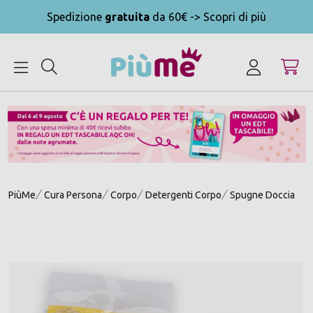
Spedizione
gratuita
da 60€ -> Scopri di più
MENU
PiùMe
Cura Persona
Corpo
Detergenti Corpo
Spugne Doccia