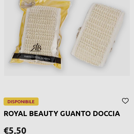
DISPONIBILE
AGGI
ALLA
ROYAL BEAUTY GUANTO DOCCIA
LIST
DEI
DESI
€5,50