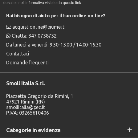
descritte nell’informativa visibile da
questo link
Hai bisogno di aiuto per il tuo ordine on-line?
acquistionline@piume.it
Chatta: 347 0738732
Da lunedì a venerdì: 9:30-13:00 / 14:00-16:30
Contattaci
Domande frequenti
Smoll Italia S.r.l.
Piazzetta Gregorio da Rimini, 1
47921 Rimini (RN)
smollitalia@pec.it
P.IVA: 03265610406
Categorie in evidenza