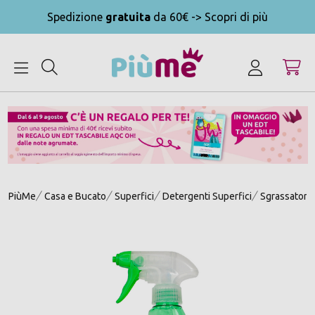
Spedizione
gratuita
da 60€ -> Scopri di più
MENU
PiùMe
Casa e Bucato
Superfici
Detergenti Superfici
Sgrassatori