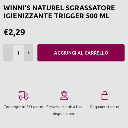
ALLA
WINNI'S NATUREL SGRASSATORE
LIST
DEI
IGIENIZZANTE TRIGGER 500 ML
DESI
€2,29
Quantità:
DIMINUIRE QUANTITÀ:
AUMENTARE QUANTITÀ:
AGGIUNGI AL CARRELLO
Consegna in 2/3 giorni
Servizio clienti a tua
Pagamenti sicuri
disposizione