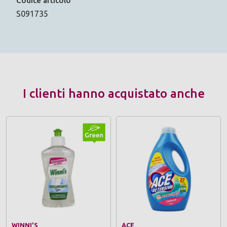
Codice articolo
S091735
I clienti hanno acquistato anche
WINNI'S
ACE