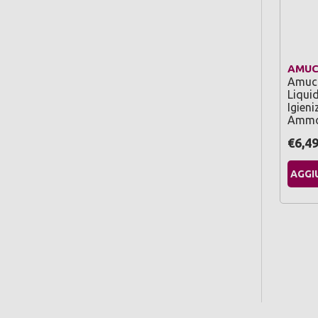
AMUC
Amuch
Liqui
Igien
Ammo
€6,4
AGGI