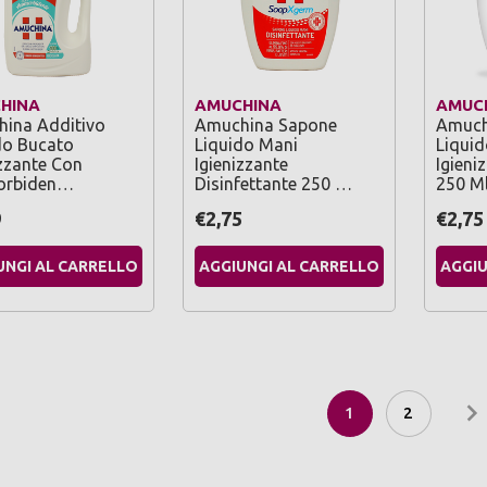
HINA
AMUCHINA
AMUC
ina Additivo
Amuchina Sapone
Amuch
do Bucato
Liquido Mani
Liqui
izzante Con
Igienizzante
Igieni
rbiden…
Disinfettante 250 …
250 M
9
€2,75
€2,75
UNGI AL CARRELLO
AGGIUNGI AL CARRELLO
AGGIU
1
2