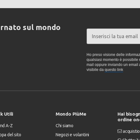
ornato sul mondo
Ho preso visione delle informazi
qualsiasi momento è possibile re
mail oppure inviando un email 
visibile da
questo link
k Utili
Mondo PiùMe
Hai bisogn
ordine on
nd A-Z
Chi siamo
acquistio
pa del sito
Negozi e volantini