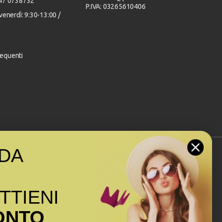
347 0738732
P.IVA: 03265610406
venerdì: 9:30-13:00 /
0
equenti
DA
Seguici sui social
OTTIENI
ONTO