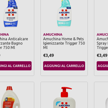
HINA
AMUCHINA
AMUC
ina Anticalcare
Amuchina Home & Pets
Amuchi
izzante Bagno
Igienizzante Trigger 750
Spray 
er 750 Ml
Ml
Trigge
9
€3,49
€3,49
UNGI AL CARRELLO
AGGIUNGI AL CARRELLO
AGGIU