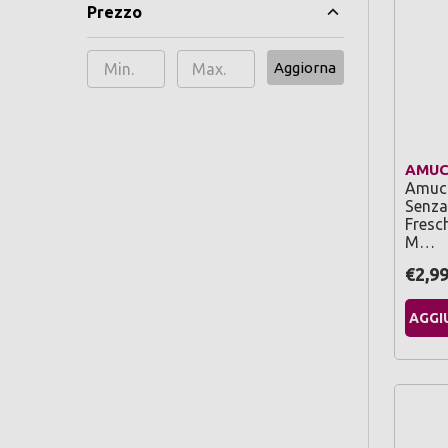
Prezzo
Aggiorna
AMUC
Amuch
Senza
Fresc
M…
€2,9
AGGI