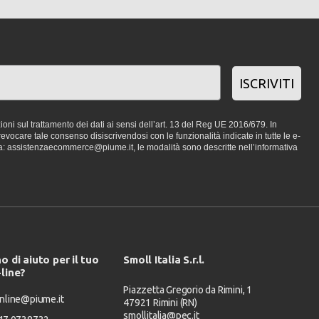
ISCRIVITI
oni sul trattamento dei dati ai sensi dell’art. 13 del Reg UE 2016/679. In
vocare tale consenso disiscrivendosi con le funzionalità indicate in tutte le e-
a: assistenzaecommerce@piume.it, le modalità sono descritte nell’informativa
o di aiuto per il tuo
Smoll Italia S.r.l.
-line?
Piazzetta Gregorio da Rimini, 1
nline@piume.it
47921 Rimini (RN)
smollitalia@pec.it