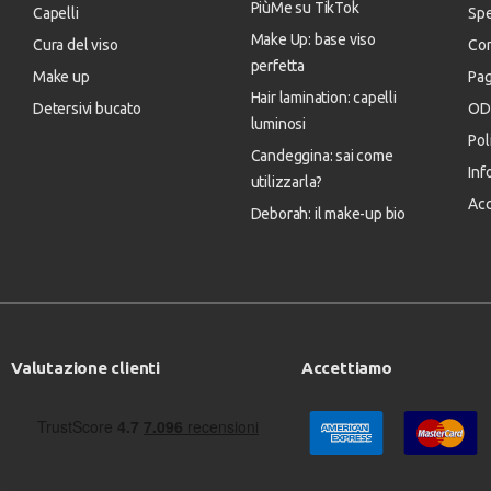
PiùMe su TikTok
Capelli
Spe
Make Up: base viso
Cura del viso
Con
perfetta
Make up
Pa
Hair lamination: capelli
Detersivi bucato
OD
luminosi
Pol
Candeggina: sai come
Inf
utilizzarla?
Acc
Deborah: il make-up bio
Valutazione clienti
Accettiamo