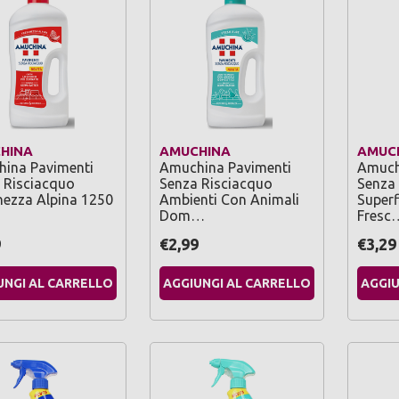
HINA
AMUCHINA
AMUC
ina Pavimenti
Amuchina Pavimenti
Amuch
 Risciacquo
Senza Risciacquo
Senza
hezza Alpina 1250
Ambienti Con Animali
Superf
Dom…
Fresc
9
€2,99
€3,29
UNGI AL CARRELLO
AGGIUNGI AL CARRELLO
AGGIU