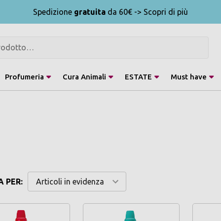
Spedizione
gratuita
da 60€ -> Scopri di più
Profumeria
Cura Animali
ESTATE
Must have
 PER: