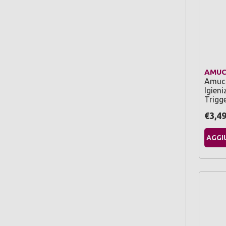
AMUC
Amuch
Igien
Trigg
€3,4
AGGI