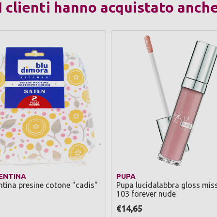
I clienti hanno acquistato anch
ENTINA
PUPA
ntina presine cotone "cadis"
Pupa lucidalabbra gloss mis
103 forever nude
€14,65