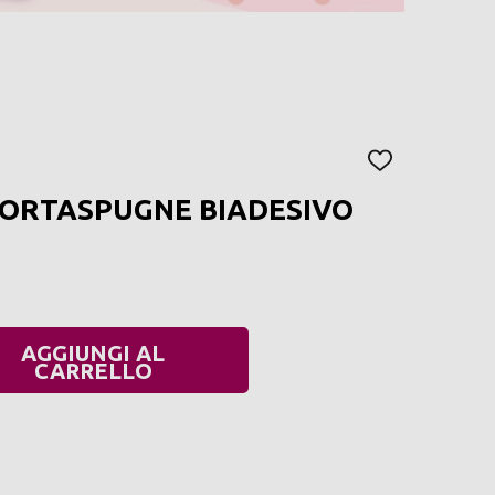
AGGIUNGI
ALLA
PORTASPUGNE BIADESIVO
LISTA
DEI
DESIDERI
AGGIUNGI AL
UANTITÀ:
CARRELLO