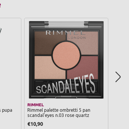
e
RIMMEL
RIMME
s pupa
Rimmel palette ombretti 5 pan
Rimmel
scandal'eyes n.03 rose quartz
scanda
€10,90
€10,9