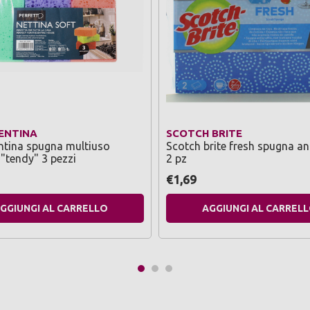
ENTINA
SCOTCH BRITE
ntina spugna multiuso
Scotch brite fresh spugna an
 "tendy" 3 pezzi
2 pz
€1,69
GGIUNGI AL CARRELLO
AGGIUNGI AL CARREL