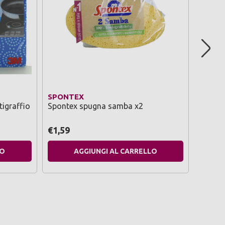
SPONTEX
SCOTC
tigraffio
Spontex spugna samba x2
Scotch
bianca
€1,59
€2,25
LO
AGGIUNGI AL CARRELLO