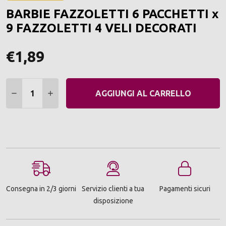
ALLA
BARBIE FAZZOLETTI 6 PACCHETTI x
LIST
DEI
9 FAZZOLETTI 4 VELI DECORATI
DESI
€1,89
Quantità:
DIMINUIRE QUANTITÀ:
AUMENTARE QUANTITÀ:
AGGIUNGI AL CARRELLO
Consegna in 2/3 giorni
Servizio clienti a tua
Pagamenti sicuri
disposizione