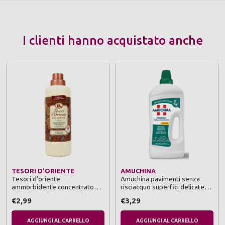
I clienti hanno acquistato anche
TESORI D'ORIENTE
AMUCHINA
Tesori d'oriente
Amuchina pavimenti senza
ammorbidente concentrato
risciacquo superfici delicate
760 ml byzantium
freschezza mediterrana 1250
€2,99
€3,29
ml
AGGIUNGI AL CARRELLO
AGGIUNGI AL CARRELLO