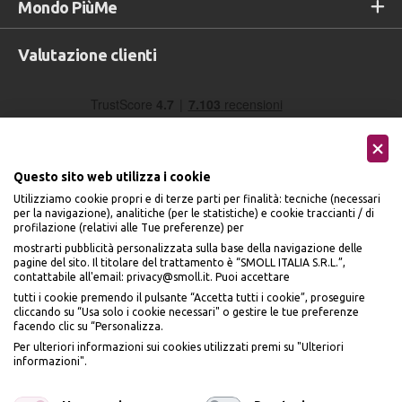
Mondo PiùMe
Valutazione clienti
Questo sito web utilizza i cookie
Utilizziamo cookie propri e di terze parti per finalità: tecniche (necessari
per la navigazione), analitiche (per le statistiche) e cookie traccianti / di
profilazione (relativi alle Tue preferenze) per
Seguici sui social
mostrarti pubblicità personalizzata sulla base della navigazione delle
pagine del sito. Il titolare del trattamento è “SMOLL ITALIA S.R.L.”,
contattabile all'email: privacy@smoll.it. Puoi accettare
tutti i cookie premendo il pulsante “Accetta tutti i cookie”, proseguire
cliccando su “Usa solo i cookie necessari" o gestire le tue preferenze
facendo clic su “Personalizza.
BENVENUTO DA
Accettiamo
Per ulteriori informazioni sui cookies utilizzati premi su "Ulteriori
PI
Ù
ME
informazioni".
ISCRIVITI E OTTIENI