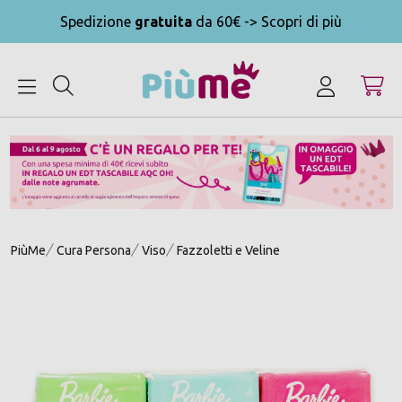
Spedizione
gratuita
da 60€ -> Scopri di più
MENU
PiùMe
Cura Persona
Viso
Fazzoletti e Veline