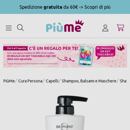
Spedizione
gratuita
da 60€ -> Scopri di più
MENU
PiùMe
Cura Persona
Capelli
Shampoo, Balsami e Maschere
Shamp