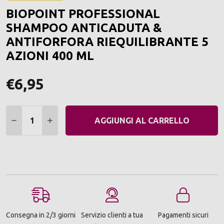
ALLA
BIOPOINT PROFESSIONAL
LIST
DEI
SHAMPOO ANTICADUTA &
DESI
ANTIFORFORA RIEQUILIBRANTE 5
AZIONI 400 ML
€6,95
Quantità:
DIMINUIRE QUANTITÀ:
AUMENTARE QUANTITÀ:
AGGIUNGI AL CARRELLO
Consegna in 2/3 giorni
Servizio clienti a tua
Pagamenti sicuri