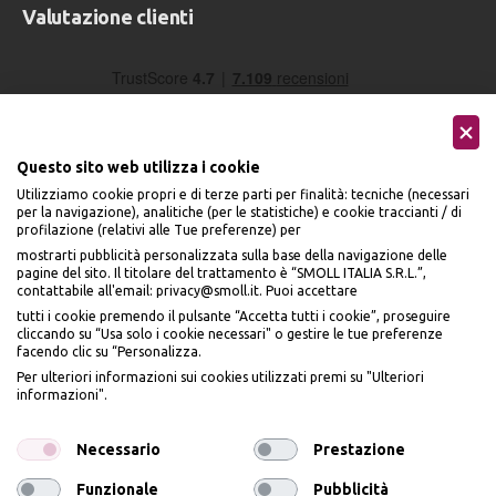
Valutazione clienti
Questo sito web utilizza i cookie
Utilizziamo cookie propri e di terze parti per finalità: tecniche (necessari
per la navigazione), analitiche (per le statistiche) e cookie traccianti / di
profilazione (relativi alle Tue preferenze) per
Seguici sui social
mostrarti pubblicità personalizzata sulla base della navigazione delle
pagine del sito. Il titolare del trattamento è “SMOLL ITALIA S.R.L.”,
contattabile all'email: privacy@smoll.it. Puoi accettare
tutti i cookie premendo il pulsante “Accetta tutti i cookie”, proseguire
cliccando su “Usa solo i cookie necessari" o gestire le tue preferenze
facendo clic su “Personalizza.
BENVENUTO DA
Accettiamo
Per ulteriori informazioni sui cookies utilizzati premi su "Ulteriori
PI
Ù
ME
informazioni".
ISCRIVITI E OTTIENI
IL
10% DI SCONTO
Necessario
Prestazione
Funzionale
Pubblicità