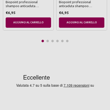
Biopoint professional
Biopoint professional
shampoo anticaduta
anticaduta shampoo
rinforzante 5 azioni capelli
fortificante 5 azioni capelli
€6,95
€6,95
soggetti a caduta 400 ml
soggetti a caduta, deboli e
fragili 400 ml
AGGIUNGI AL CARRELLO
AGGIUNGI AL CARRELLO