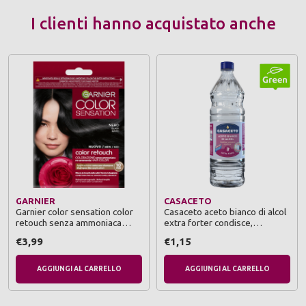
I clienti hanno acquistato anche
GARNIER
CASACETO
Garnier color sensation color
Casaceto aceto bianco di alcol
retouch senza ammoniaca
extra forter condisce,
nero
conserva e pulisce tappo
€3,99
€1,15
monogetto 1 lt
AGGIUNGI AL CARRELLO
AGGIUNGI AL CARRELLO