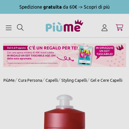
Spedizione
gratuita
da 60€ -> Scopri di più
MENU
PiùMe
Cura Persona
Capelli
Styling Capelli
Gel e Cere Capelli