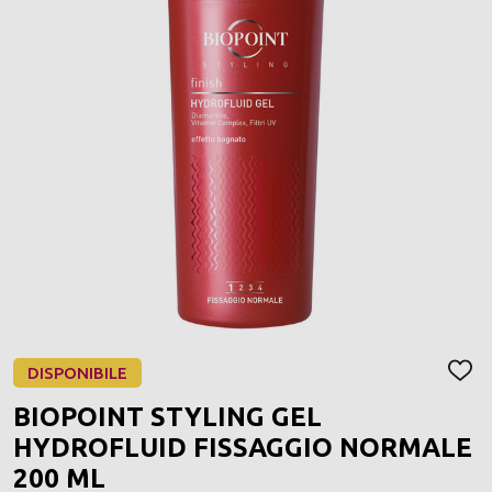
DISPONIBILE
AGGI
ALLA
BIOPOINT STYLING GEL
LIST
DEI
HYDROFLUID FISSAGGIO NORMALE
DESI
200 ML