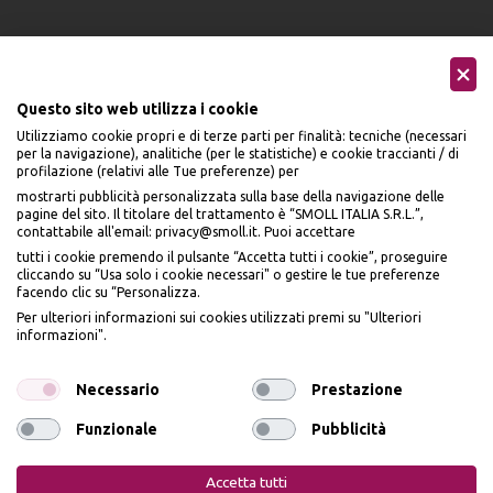
Questo sito web utilizza i cookie
Utilizziamo cookie propri e di terze parti per finalità: tecniche (necessari
Seguici sui social
per la navigazione), analitiche (per le statistiche) e cookie traccianti / di
profilazione (relativi alle Tue preferenze) per
mostrarti pubblicità personalizzata sulla base della navigazione delle
pagine del sito. Il titolare del trattamento è “SMOLL ITALIA S.R.L.”,
contattabile all'email: privacy@smoll.it. Puoi accettare
tutti i cookie premendo il pulsante “Accetta tutti i cookie”, proseguire
cliccando su “Usa solo i cookie necessari" o gestire le tue preferenze
Accettiamo
facendo clic su “Personalizza.
BENVENUTO DA
Per ulteriori informazioni sui cookies utilizzati premi su "Ulteriori
PI
Ù
ME
informazioni".
ISCRIVITI E OTTIENI
IL
10% DI SCONTO
Necessario
Prestazione
Funzionale
Pubblicità
Privacy Policy
Cookie Policy
Iscrivendomi dichiaro di aver preso visione dell'
Informativa sulla privacy
ai sensi
dell’art. 13 del Reg UE 2016/679 e presto il mio consenso a ricevere email
PiùMe è un marchio di PiùMe s.r.l. con sede legale in via
Accetta tutti
promozionali. In qualsiasi momento è possibile revocare il consenso