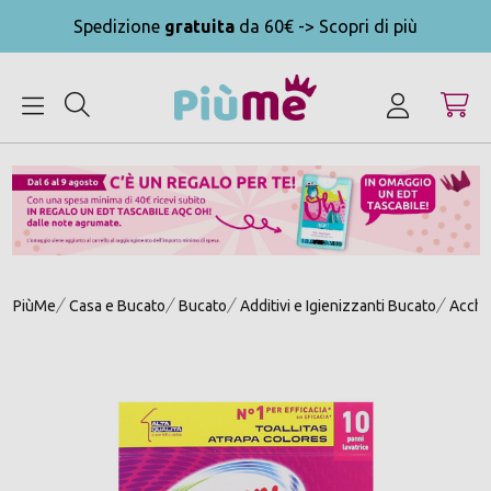
Spedizione
gratuita
da 60€ -> Scopri di più
MENU
PiùMe
Casa e Bucato
Bucato
Additivi e Igienizzanti Bucato
Acchi