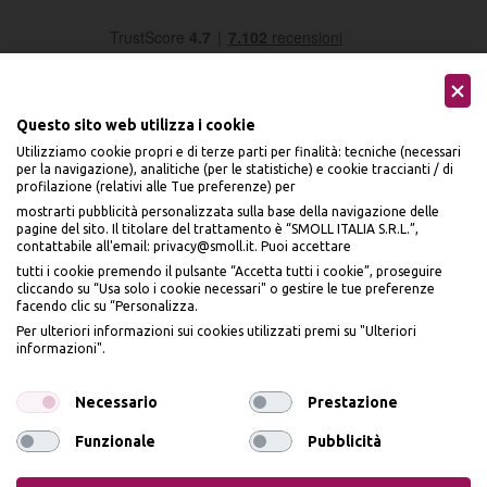
Questo sito web utilizza i cookie
Utilizziamo cookie propri e di terze parti per finalità: tecniche (necessari
per la navigazione), analitiche (per le statistiche) e cookie traccianti / di
profilazione (relativi alle Tue preferenze) per
Seguici sui social
mostrarti pubblicità personalizzata sulla base della navigazione delle
pagine del sito. Il titolare del trattamento è “SMOLL ITALIA S.R.L.”,
contattabile all'email: privacy@smoll.it. Puoi accettare
tutti i cookie premendo il pulsante “Accetta tutti i cookie”, proseguire
cliccando su “Usa solo i cookie necessari" o gestire le tue preferenze
facendo clic su “Personalizza.
BENVENUTO DA
Accettiamo
Per ulteriori informazioni sui cookies utilizzati premi su "Ulteriori
PI
Ù
ME
informazioni".
ISCRIVITI E OTTIENI
IL
10% DI SCONTO
Necessario
Prestazione
Funzionale
Pubblicità
Iscrivendomi dichiaro di aver preso visione dell'
Informativa sulla privacy
ai sensi
Privacy Policy
Cookie Policy
dell’art. 13 del Reg UE 2016/679 e presto il mio consenso a ricevere email