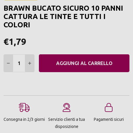
ALLA
BRAWN BUCATO SICURO 10 PANNI
LIST
DEI
CATTURA LE TINTE E TUTTI I
DESI
COLORI
€1,79
Quantità:
DIMINUIRE QUANTITÀ:
AUMENTARE QUANTITÀ:
AGGIUNGI AL CARRELLO
Consegna in 2/3 giorni
Servizio clienti a tua
Pagamenti sicuri
disposizione