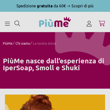
Spedizione
gratuita
da 60€ -> Scopri di più
MENU
PiùMe
Chi siamo
La nostra storia
PiùMe nasce dall’esperienza di
IperSoap, Smoll e Shuki