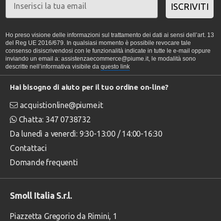
ISCRIVITI
Ho preso visione delle informazioni sul trattamento dei dati ai sensi dell’art. 13
del Reg UE 2016/679. In qualsiasi momento è possibile revocare tale
consenso disiscrivendosi con le funzionalità indicate in tutte le e-mail oppure
inviando un email a: assistenzaecommerce@piume.it, le modalità sono
descritte nell’informativa visibile da
questo link
Hai bisogno di aiuto per il tuo ordine on-line?
acquistionline@piume.it
Chatta: 347 0738732
Da lunedì a venerdì: 9:30-13:00 / 14:00-16:30
Contattaci
Domande frequenti
Smoll Italia S.r.l.
Piazzetta Gregorio da Rimini, 1