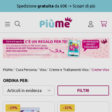
Spedizione
gratuita
da 60€ -> Scopri di più
MENU
PiùMe
Cura Persona
Viso
Creme e Trattamenti Viso
Creme Viso N
ORDINA PER:
FILTRI
-29%
-32%