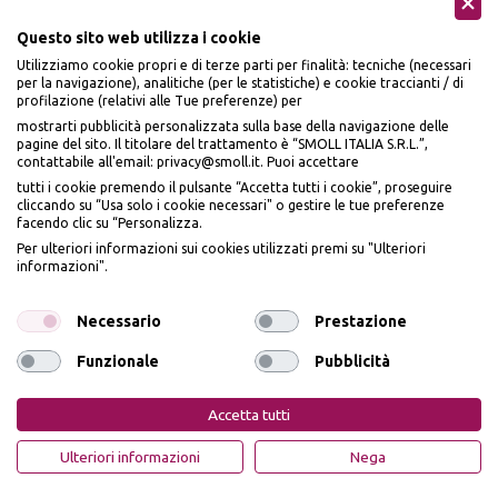
Questo sito web utilizza i cookie
Utilizziamo cookie propri e di terze parti per finalità: tecniche (necessari
per la navigazione), analitiche (per le statistiche) e cookie traccianti / di
profilazione (relativi alle Tue preferenze) per
Seguici sui social
mostrarti pubblicità personalizzata sulla base della navigazione delle
pagine del sito. Il titolare del trattamento è “SMOLL ITALIA S.R.L.”,
contattabile all'email: privacy@smoll.it. Puoi accettare
tutti i cookie premendo il pulsante “Accetta tutti i cookie”, proseguire
cliccando su “Usa solo i cookie necessari" o gestire le tue preferenze
facendo clic su “Personalizza.
BENVENUTO DA
Accettiamo
Per ulteriori informazioni sui cookies utilizzati premi su "Ulteriori
PI
Ù
ME
informazioni".
ISCRIVITI E OTTIENI
IL
10% DI SCONTO
Necessario
Prestazione
Funzionale
Pubblicità
Iscrivendomi dichiaro di aver preso visione dell'
Informativa sulla privacy
ai sensi
Privacy Policy
Cookie Policy
dell’art. 13 del Reg UE 2016/679 e presto il mio consenso a ricevere email
Accetta tutti
promozionali. In qualsiasi momento è possibile revocare il consenso
PiùMe è un marchio di PiùMe s.r.l. con sede legale in via
OTTIENI IL 10% DI SCONTO
Ulteriori informazioni
Nega
Aurelio Lampredi, n. 81 - 57121 Livorno (LI) - P.IVA
01952440491 - piumesrl@legalmail.it