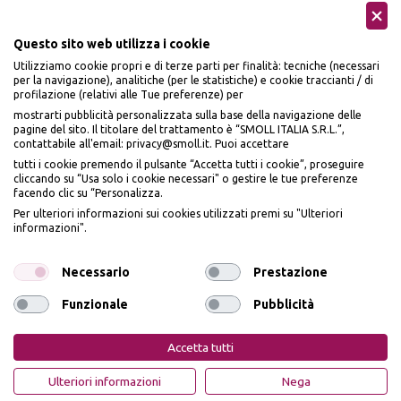
Questo sito web utilizza i cookie
Utilizziamo cookie propri e di terze parti per finalità: tecniche (necessari
per la navigazione), analitiche (per le statistiche) e cookie traccianti / di
profilazione (relativi alle Tue preferenze) per
Seguici sui social
mostrarti pubblicità personalizzata sulla base della navigazione delle
pagine del sito. Il titolare del trattamento è “SMOLL ITALIA S.R.L.”,
contattabile all'email: privacy@smoll.it. Puoi accettare
tutti i cookie premendo il pulsante “Accetta tutti i cookie”, proseguire
cliccando su “Usa solo i cookie necessari" o gestire le tue preferenze
facendo clic su “Personalizza.
BENVENUTO DA
Accettiamo
Per ulteriori informazioni sui cookies utilizzati premi su "Ulteriori
PI
Ù
ME
informazioni".
ISCRIVITI E OTTIENI
IL
10% DI SCONTO
Necessario
Prestazione
Funzionale
Pubblicità
Iscrivendomi dichiaro di aver preso visione dell'
Informativa sulla privacy
ai sensi
Privacy Policy
Cookie Policy
dell’art. 13 del Reg UE 2016/679 e presto il mio consenso a ricevere email
Accetta tutti
promozionali. In qualsiasi momento è possibile revocare il consenso
PiùMe è un marchio di PiùMe s.r.l. con sede legale in via
OTTIENI IL 10% DI SCONTO
Ulteriori informazioni
Nega
Aurelio Lampredi, n. 81 - 57121 Livorno (LI) - P.IVA