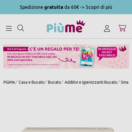
Spedizione
gratuita
da 60€ -> Scopri di più
MENU
PiùMe
Casa e Bucato
Bucato
Additivi e Igienizzanti Bucato
Smacc