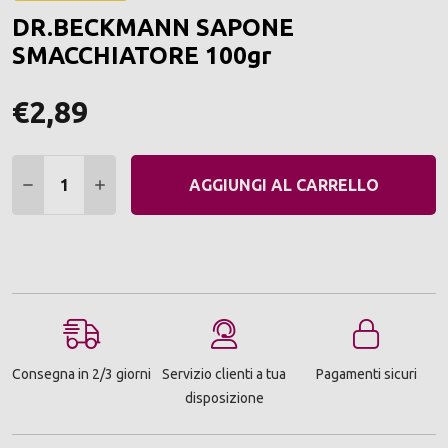
ALLA
DR.BECKMANN SAPONE
LIST
DEI
SMACCHIATORE 100gr
DESI
€2,89
Quantità:
DIMINUIRE QUANTITÀ:
AUMENTARE QUANTITÀ:
AGGIUNGI AL CARRELLO
Consegna in 2/3 giorni
Servizio clienti a tua
Pagamenti sicuri
disposizione