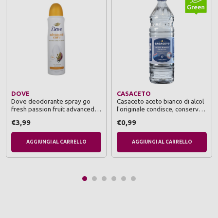
DOVE
CASACETO
Dove deodorante spray go
Casaceto aceto bianco di alcol
fresh passion fruit advanced
l'originale condisce, conserva
care 150 ml
e pulisce tappo monogetto 1 lt
€3,99
€0,99
AGGIUNGI AL CARRELLO
AGGIUNGI AL CARRELLO