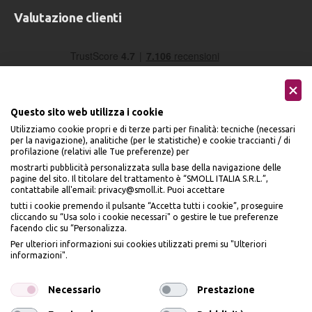
Valutazione clienti
Questo sito web utilizza i cookie
Utilizziamo cookie propri e di terze parti per finalità: tecniche (necessari
per la navigazione), analitiche (per le statistiche) e cookie traccianti / di
profilazione (relativi alle Tue preferenze) per
Seguici sui social
mostrarti pubblicità personalizzata sulla base della navigazione delle
pagine del sito. Il titolare del trattamento è “SMOLL ITALIA S.R.L.”,
contattabile all'email: privacy@smoll.it. Puoi accettare
tutti i cookie premendo il pulsante “Accetta tutti i cookie”, proseguire
cliccando su “Usa solo i cookie necessari" o gestire le tue preferenze
facendo clic su “Personalizza.
BENVENUTO DA
Accettiamo
Per ulteriori informazioni sui cookies utilizzati premi su "Ulteriori
PI
Ù
ME
informazioni".
ISCRIVITI E OTTIENI
IL
10% DI SCONTO
Necessario
Prestazione