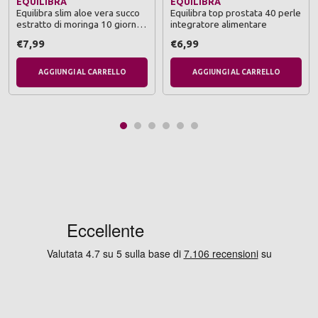
EQUILIBRA
EQUILIBRA
Equilibra slim aloe vera succo
Equilibra top prostata 40 perle
estratto di moringa 10 giorni
integratore alimentare
detox 0,5 litro integratore
€7,99
€6,99
alimentare
AGGIUNGI AL CARRELLO
AGGIUNGI AL CARRELLO