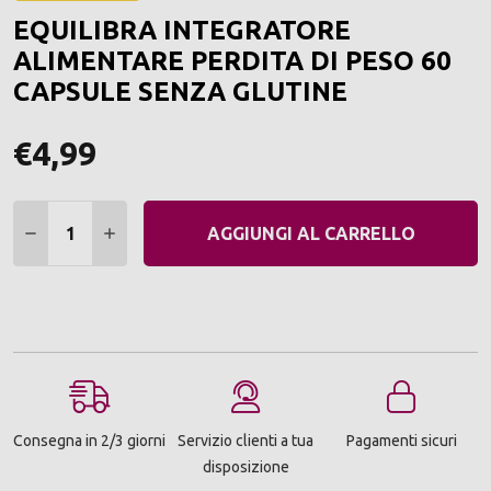
ALLA
EQUILIBRA INTEGRATORE
LIST
DEI
ALIMENTARE PERDITA DI PESO 60
DESI
CAPSULE SENZA GLUTINE
€4,99
Quantità:
DIMINUIRE QUANTITÀ:
AUMENTARE QUANTITÀ:
AGGIUNGI AL CARRELLO
Consegna in 2/3 giorni
Servizio clienti a tua
Pagamenti sicuri
disposizione