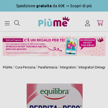
Spedizione
gratuita
da 60€ -> Scopri di più
MENU
PiùMe
Cura Persona
Parafarmacia
Integratori
Integratori Dimagra