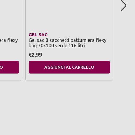
GEL SAC
GEL S
era flexy
Gel sac 8 sacchetti pattumiera flexy
Gel sa
bag 70x100 verde 116 litri
azzurro
€2,99
€1,29
LO
AGGIUNGI AL CARRELLO