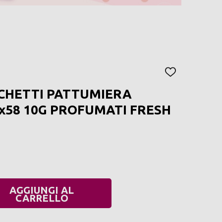
AGGIUNGI
ALLA
CCHETTI PATTUMIERA
LISTA
DEI
x58 10G PROFUMATI FRESH
DESIDERI
AGGIUNGI AL
UANTITÀ:
CARRELLO