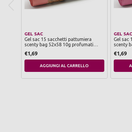
GEL SAC
GEL SA
Gel sac 15 sacchetti pattumiera
Gel sac 
scenty bag 52x58 10g profumati
scenty b
spicy dream
sweet fr
€1,69
€1,69
AGGIUNGI AL CARRELLO
A