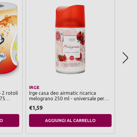
IRGE
GEL S
 2 rotoli
Irge casa deo airmatic ricarica
Gel sa
 75
melograno 250 ml - universale per
scenty
erogatore automatico
fresh l
€1,59
€1,69
LO
AGGIUNGI AL CARRELLO