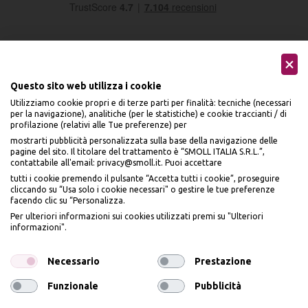
Questo sito web utilizza i cookie
Utilizziamo cookie propri e di terze parti per finalità: tecniche (necessari
Seguici sui social
per la navigazione), analitiche (per le statistiche) e cookie traccianti / di
profilazione (relativi alle Tue preferenze) per
mostrarti pubblicità personalizzata sulla base della navigazione delle
pagine del sito. Il titolare del trattamento è “SMOLL ITALIA S.R.L.”,
contattabile all'email: privacy@smoll.it. Puoi accettare
tutti i cookie premendo il pulsante “Accetta tutti i cookie”, proseguire
cliccando su “Usa solo i cookie necessari" o gestire le tue preferenze
Accettiamo
facendo clic su “Personalizza.
BENVENUTO DA
Per ulteriori informazioni sui cookies utilizzati premi su "Ulteriori
PI
Ù
ME
informazioni".
ISCRIVITI E OTTIENI
IL
10% DI SCONTO
Necessario
Prestazione
Funzionale
Pubblicità
Privacy Policy
Cookie Policy
Iscrivendomi dichiaro di aver preso visione dell'
Informativa sulla privacy
ai sensi