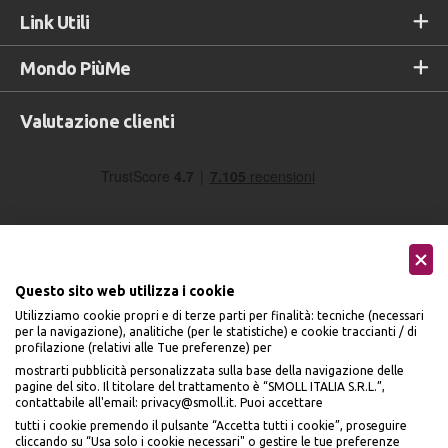
Link Utili
Mondo PiùMe
Valutazione clienti
Questo sito web utilizza i cookie
Utilizziamo cookie propri e di terze parti per finalità: tecniche (necessari
Seguici sui social
per la navigazione), analitiche (per le statistiche) e cookie traccianti / di
profilazione (relativi alle Tue preferenze) per
mostrarti pubblicità personalizzata sulla base della navigazione delle
pagine del sito. Il titolare del trattamento è “SMOLL ITALIA S.R.L.”,
contattabile all'email: privacy@smoll.it. Puoi accettare
tutti i cookie premendo il pulsante “Accetta tutti i cookie”, proseguire
cliccando su “Usa solo i cookie necessari" o gestire le tue preferenze
Accettiamo