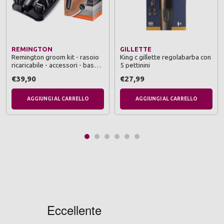
REMINGTON
GILLETTE
Remington groom kit - rasoio
King c gillette regolabarba con
ricaricabile - accessori - base
5 pettinini
di appoggio
€39,90
€27,99
AGGIUNGI AL CARRELLO
AGGIUNGI AL CARRELLO