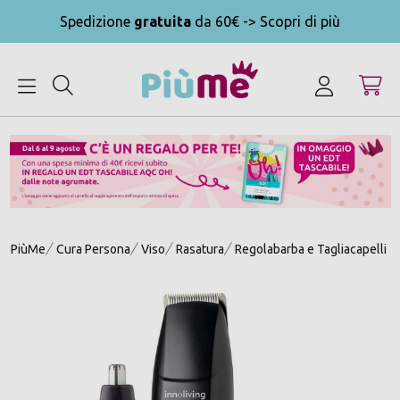
Spedizione
gratuita
da 60€ -> Scopri di più
MENU
PiùMe
Cura Persona
Viso
Rasatura
Regolabarba e Tagliacapelli