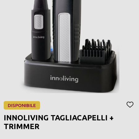
DISPONIBILE
AGGI
ALLA
INNOLIVING TAGLIACAPELLI +
LIST
DEI
TRIMMER
DESI