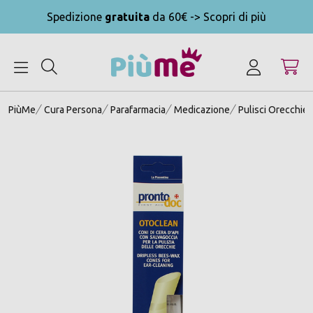
Spedizione
gratuita
da 60€ -> Scopri di più
MENU
PiùMe
Cura Persona
Parafarmacia
Medicazione
Pulisci Orecchie