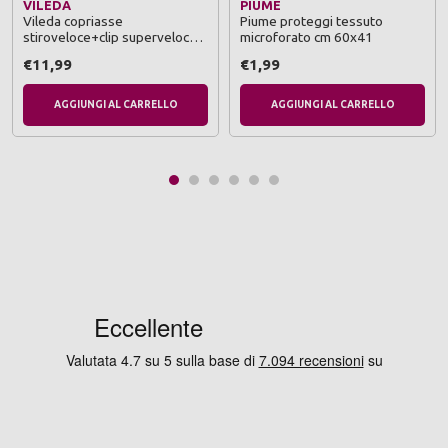
VILEDA
PIUME
Vileda copriasse
Piume proteggi tessuto
stiroveloce+clip superveloce
microforato cm 60x41
130x45
€11,99
€1,99
AGGIUNGI AL CARRELLO
AGGIUNGI AL CARRELLO