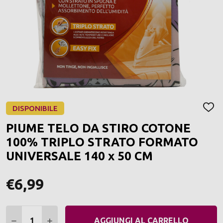
DISPONIBILE
AGGI
ALLA
PIUME TELO DA STIRO COTONE
LIST
DEI
100% TRIPLO STRATO FORMATO
DESI
UNIVERSALE 140 x 50 CM
€6,99
Quantità:
DIMINUIRE QUANTITÀ:
AUMENTARE QUANTITÀ:
AGGIUNGI AL CARRELLO