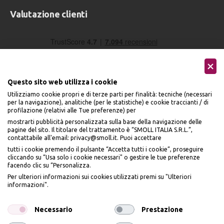
Valutazione clienti
Questo sito web utilizza i cookie
Utilizziamo cookie propri e di terze parti per finalità: tecniche (necessari
per la navigazione), analitiche (per le statistiche) e cookie traccianti / di
profilazione (relativi alle Tue preferenze) per
Seguici sui social
mostrarti pubblicità personalizzata sulla base della navigazione delle
pagine del sito. Il titolare del trattamento è “SMOLL ITALIA S.R.L.”,
contattabile all'email: privacy@smoll.it. Puoi accettare
tutti i cookie premendo il pulsante “Accetta tutti i cookie”, proseguire
cliccando su “Usa solo i cookie necessari" o gestire le tue preferenze
facendo clic su “Personalizza.
BENVENUTO DA
Accettiamo
Per ulteriori informazioni sui cookies utilizzati premi su "Ulteriori
PI
Ù
ME
informazioni".
ISCRIVITI E OTTIENI
IL
10% DI SCONTO
Necessario
Prestazione