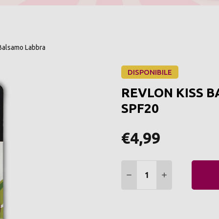
Balsamo Labbra
DISPONIBILE
REVLON KISS 
SPF20
€4,99
Quantità:
DIMINUIRE QUANTITÀ:
AUMENTARE Q