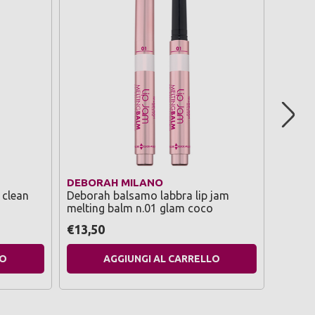
DEBORAH MILANO
RIO C
 clean
Deborah balsamo labbra lip jam
Rio az
melting balm n.01 glam coco
profum
€13,50
€1,99
LO
AGGIUNGI AL CARRELLO