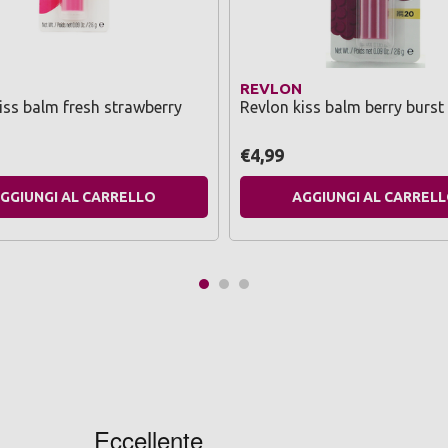
REVLON
iss balm fresh strawberry
Revlon kiss balm berry burst
€4,99
GGIUNGI AL CARRELLO
AGGIUNGI AL CARREL