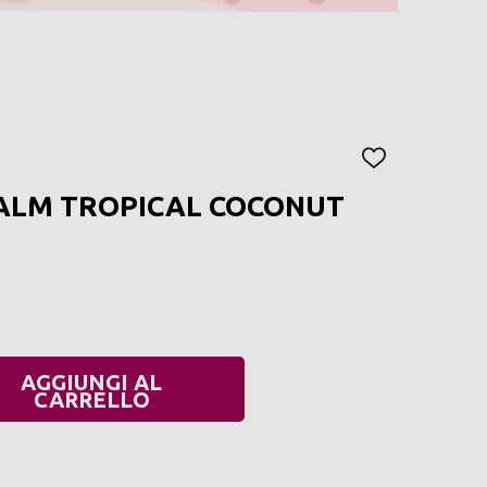
AGGIUNGI
ALLA
BALM TROPICAL COCONUT
LISTA
DEI
DESIDERI
AGGIUNGI AL
UANTITÀ:
CARRELLO