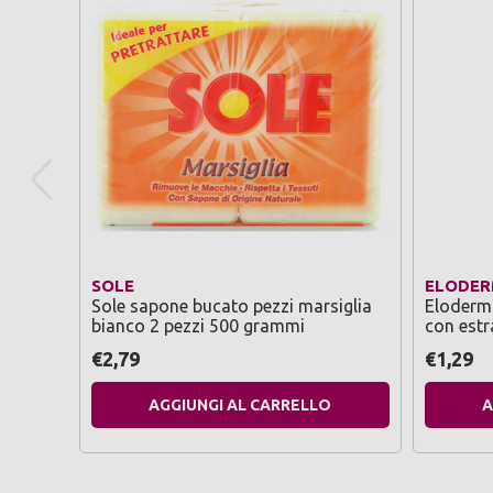
SOLE
ELODE
Sole sapone bucato pezzi marsiglia
Eloderma
bianco 2 pezzi 500 grammi
con estr
€2,79
€1,29
AGGIUNGI AL CARRELLO
A