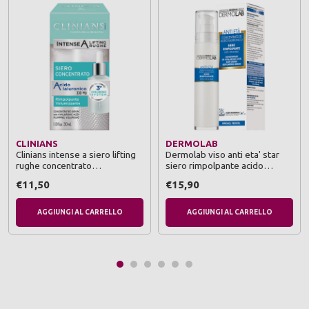
CLINIANS
DERMOLAB
Clinians intense a siero lifting
Dermolab viso anti eta' star
rughe concentrato
siero rimpolpante acido
rimpolpante volumizzante 30
ialuronico tutti i tipi di pelle 50
€11,50
€15,90
ml
ml
AGGIUNGI AL CARRELLO
AGGIUNGI AL CARRELLO