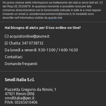
Ho preso visione delle informazioni sul trattamento dei dati ai sensi dell’art. 13
del Reg UE 2016/679. In qualsiasi momento è possibile revocare tale
consenso disiscrivendosi con le funzionalità indicate in tutte le e-mail oppure
inviando un email a: assistenzaecommerce@piume.it, le modalità sono
descritte nell’informativa visibile da
questo link
Hai bisogno di aiuto per il tuo ordine on-line?
acquistionline@piume.it
Chatta: 347 0738732
Da lunedì a venerdì: 9:30-13:00 / 14:00-16:30
Contattaci
Domande frequenti
Smoll Italia S.r.l.
Piazzetta Gregorio da Rimini, 1
47921 Rimini (RN)
smollitalia@pec.it
P.IVA: 03265610406