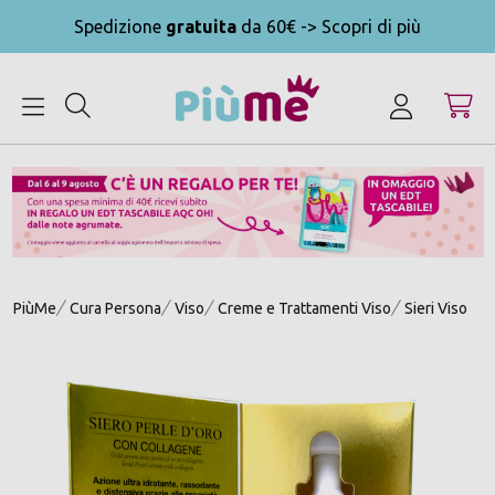
Spedizione
gratuita
da 60€ -> Scopri di più
MENU
PiùMe
Cura Persona
Viso
Creme e Trattamenti Viso
Sieri Viso