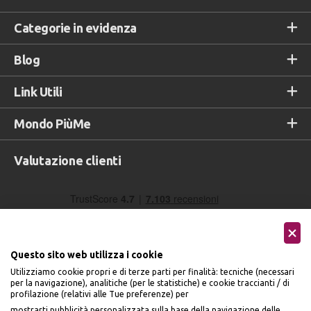
Categorie in evidenza
Blog
Link Utili
Mondo PiùMe
Valutazione clienti
Questo sito web utilizza i cookie
Utilizziamo cookie propri e di terze parti per finalità: tecniche (necessari
per la navigazione), analitiche (per le statistiche) e cookie traccianti / di
profilazione (relativi alle Tue preferenze) per
Seguici sui social
mostrarti pubblicità personalizzata sulla base della navigazione delle