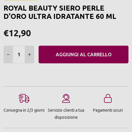
ALLA
ROYAL BEAUTY SIERO PERLE
LIST
DEI
D'ORO ULTRA IDRATANTE 60 ML
DESI
€12,90
Quantità:
DIMINUIRE QUANTITÀ:
AUMENTARE QUANTITÀ:
AGGIUNGI AL CARRELLO
Consegna in 2/3 giorni
Servizio clienti a tua
Pagamenti sicuri
disposizione