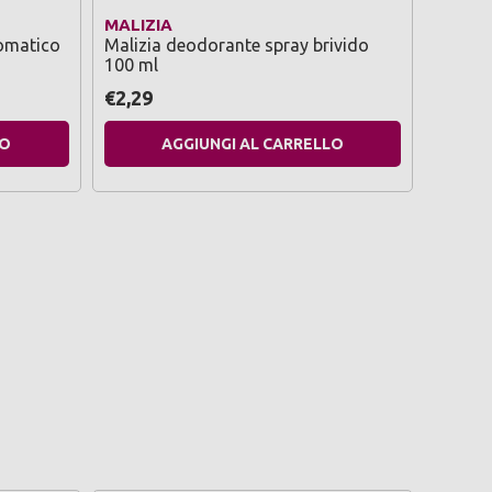
MALIZIA
NEUTR
romatico
Malizia deodorante spray brivido
Neutro
100 ml
fresco
€2,29
€2,99
LO
AGGIUNGI AL CARRELLO