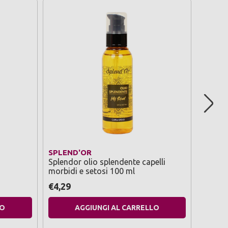
SPLEND'OR
ELVIV
Splendor olio splendente capelli
Elvive 
morbidi e setosi 100 ml
ml.cape
€4,29
€9,90
LO
AGGIUNGI AL CARRELLO