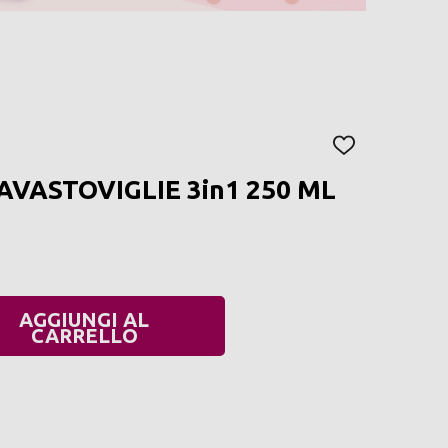
AGGIUNGI
ALLA
AVASTOVIGLIE 3in1 250 ML
LISTA
DEI
DESIDERI
AGGIUNGI AL
UANTITÀ:
CARRELLO