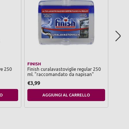
FINISH
FINISH
ve 250
Finish curalavastoviglie regular 250
Finish 
ml. "raccomandato da napisan"
3 lava
napisa
€3,99
€4,39
LO
AGGIUNGI AL CARRELLO