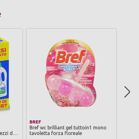
e
BREF
PIUME
o
Bref wc brilliant gel tuttoin1 mono
Piume 
ezzi da
tavoletta forza floreale
antiod