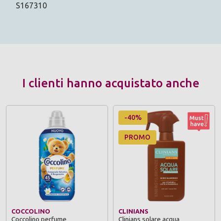
S167310
I clienti hanno acquistato anche
-40%
PROMO
COCCOLINO
CLINIANS
Coccolino perfume
Clinians solare acqua