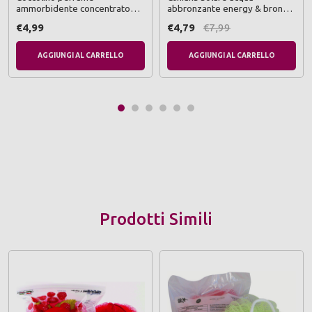
ammorbidente concentrato
abbronzante energy & bronze
campanula selvatica &
450 ml
€4,99
€4,79
€7,99
bergamotto 45 lavaggi 952 ml
AGGIUNGI AL CARRELLO
AGGIUNGI AL CARRELLO
Prodotti Simili