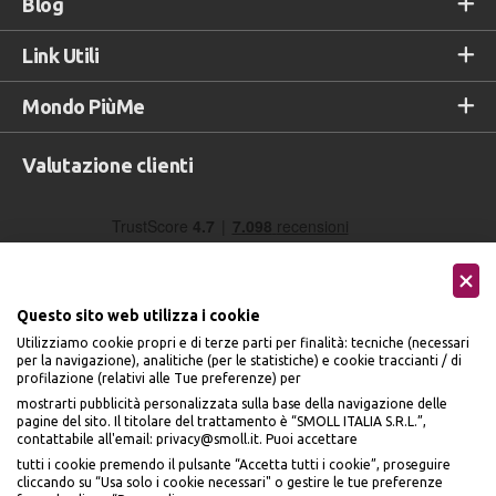
Blog
Link Utili
Mondo PiùMe
Valutazione clienti
Questo sito web utilizza i cookie
Utilizziamo cookie propri e di terze parti per finalità: tecniche (necessari
per la navigazione), analitiche (per le statistiche) e cookie traccianti / di
profilazione (relativi alle Tue preferenze) per
Seguici sui social
mostrarti pubblicità personalizzata sulla base della navigazione delle
pagine del sito. Il titolare del trattamento è “SMOLL ITALIA S.R.L.”,
contattabile all'email: privacy@smoll.it. Puoi accettare
tutti i cookie premendo il pulsante “Accetta tutti i cookie”, proseguire
cliccando su “Usa solo i cookie necessari" o gestire le tue preferenze