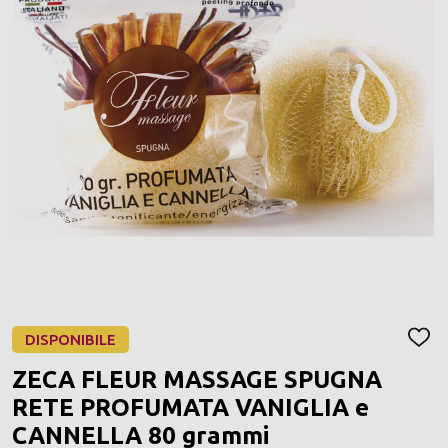
DISPONIBILE
AGGI
ALLA
ZECA FLEUR MASSAGE SPUGNA
LIST
DEI
RETE PROFUMATA VANIGLIA e
DESI
CANNELLA 80 grammi