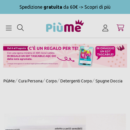
Spedizione
gratuita
da 60€ -> Scopri di più
MENU
PiùMe
Cura Persona
Corpo
Detergenti Corpo
Spugne Doccia