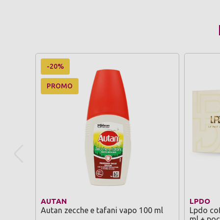
-20%
PROMO
AUTAN
LPDO
Autan zecche e tafani vapo 100 ml
Lpdo cof
ml + poc