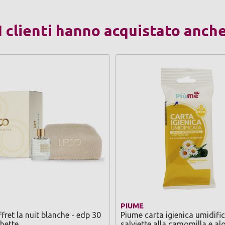
I clienti hanno acquistato anch
PIUME
fret la nuit blanche - edp 30
Piume carta igienica umidifi
hette
salviette alla camomilla e al