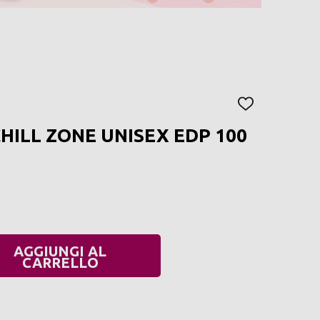
AGGIUNGI
ALLA
CHILL ZONE UNISEX EDP 100
LISTA
DEI
DESIDERI
AGGIUNGI AL
UANTITÀ:
CARRELLO