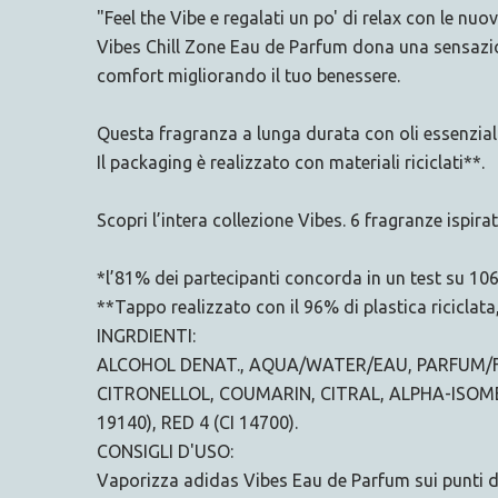
"Feel the Vibe e regalati un po' di relax con le nu
Vibes Chill Zone Eau de Parfum dona una sensazio
comfort migliorando il tuo benessere.
Questa fragranza a lunga durata con oli essenzia
Il packaging è realizzato con materiali riciclati**.
Scopri l’intera collezione Vibes. 6 fragranze ispirate
*l’81% dei partecipanti concorda in un test su 10
**Tappo realizzato con il 96% di plastica riciclata
INGRDIENTI:
ALCOHOL DENAT., AQUA/WATER/EAU, PARFUM/
CITRONELLOL, COUMARIN, CITRAL, ALPHA-ISOM
19140), RED 4 (CI 14700).
CONSIGLI D'USO:
Vaporizza adidas Vibes Eau de Parfum sui punti di p