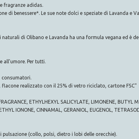
ove fragranze adidas.
ne di benessere*. Le sue note dolci e speziate di Lavanda e V
li naturali di Olibano e Lavanda ha una formula vegana ed è d
 all'umore. Per tutti.
6 consumatori.
, flacone realizzato con il 25% di vetro riciclato, cartone FSC"
FRAGRANCE, ETHYLHEXYL SALICYLATE, LIMONENE, BUTYL 
ETHYL IONONE, CINNAMAL, GERANIOL, EUGENOL, TETRASO
ulsazione (collo, polsi, dietro i lobi delle orecchie).