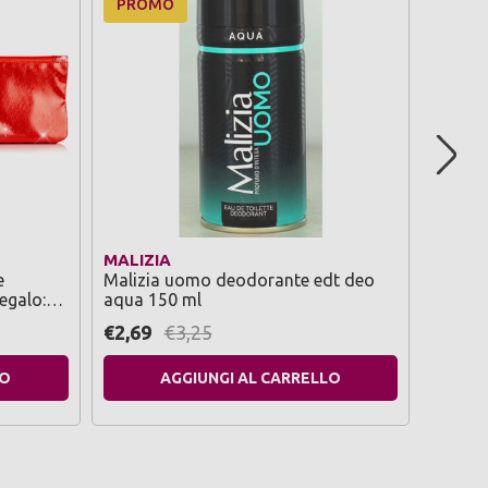
PROMO
PRO
MALIZIA
MALIZ
e
Malizia uomo deodorante edt deo
Malizi
egalo:
aqua 150 ml
150 ml
ia
€2,69
€3,25
€2,69
LO
AGGIUNGI AL CARRELLO