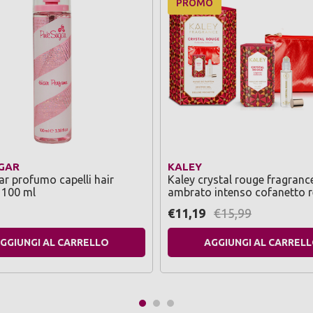
PROMO
UGAR
KALEY
ar profumo capelli hair
Kaley crystal rouge fragranc
 100 ml
ambrato intenso cofanetto r
profumo roll on 10 ml, docc
€11,19
€15,99
schiuma, deluxe pochette
GGIUNGI AL CARRELLO
AGGIUNGI AL CARREL