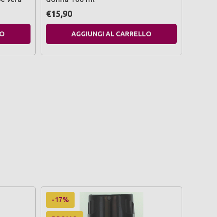
€15,90
€9,99
LO
AGGIUNGI AL CARRELLO
-17%
-17%