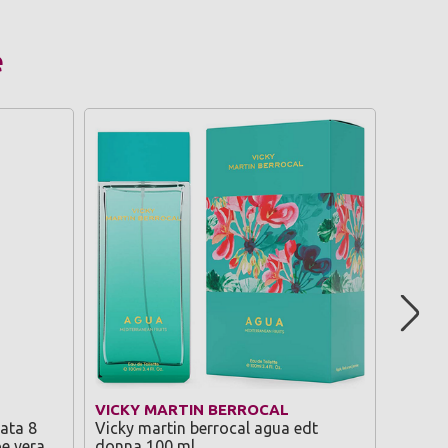
e
VICKY MARTIN BERROCAL
MISS 
cata 8
Vicky martin berrocal agua edt
Miss k
oe vera
donna 100 ml