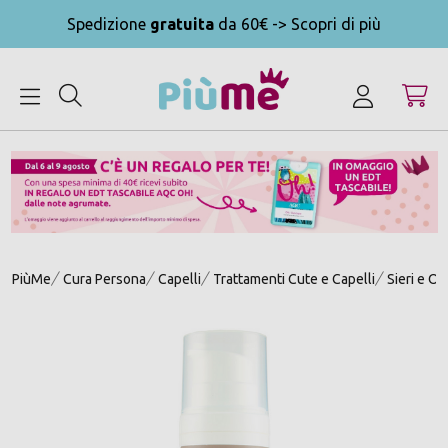
Spedizione
gratuita
da 60€ -> Scopri di più
MENU
PiùMe
Cura Persona
Capelli
Trattamenti Cute e Capelli
Sieri e Oli