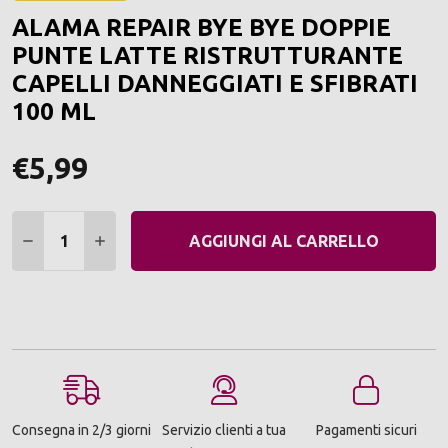
ALLA
ALAMA REPAIR BYE BYE DOPPIE
LIST
DEI
PUNTE LATTE RISTRUTTURANTE
DESI
CAPELLI DANNEGGIATI E SFIBRATI
100 ML
€5,99
Quantità:
DIMINUIRE QUANTITÀ:
AUMENTARE QUANTITÀ:
AGGIUNGI AL CARRELLO
Consegna in 2/3 giorni
Servizio clienti a tua
Pagamenti sicuri