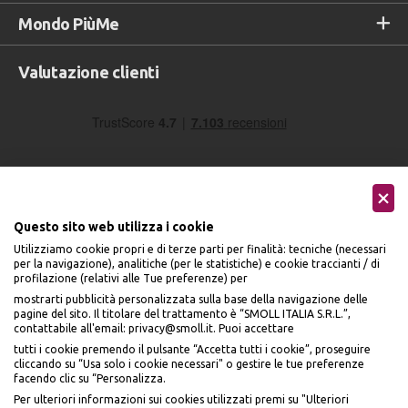
Mondo PiùMe
Valutazione clienti
Questo sito web utilizza i cookie
Utilizziamo cookie propri e di terze parti per finalità: tecniche (necessari
Seguici sui social
per la navigazione), analitiche (per le statistiche) e cookie traccianti / di
profilazione (relativi alle Tue preferenze) per
mostrarti pubblicità personalizzata sulla base della navigazione delle
pagine del sito. Il titolare del trattamento è “SMOLL ITALIA S.R.L.”,
contattabile all'email: privacy@smoll.it. Puoi accettare
tutti i cookie premendo il pulsante “Accetta tutti i cookie”, proseguire
cliccando su “Usa solo i cookie necessari" o gestire le tue preferenze
Accettiamo
facendo clic su “Personalizza.
BENVENUTO DA
Per ulteriori informazioni sui cookies utilizzati premi su "Ulteriori