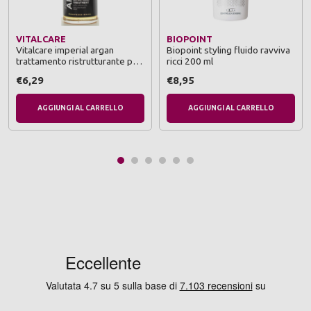
VITALCARE
BIOPOINT
Vitalcare imperial argan
Biopoint styling fluido ravviva
trattamento ristrutturante per
ricci 200 ml
capelli secchi e danneggiati
€6,29
€8,95
100 ml
AGGIUNGI AL CARRELLO
AGGIUNGI AL CARRELLO