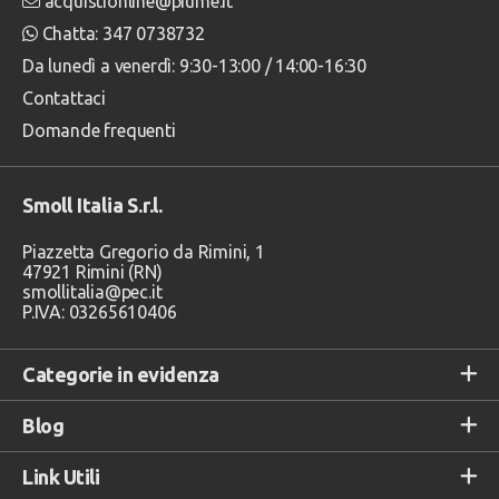
acquistionline@piume.it
Chatta: 347 0738732
Da lunedì a venerdì: 9:30-13:00 / 14:00-16:30
Contattaci
Domande frequenti
Smoll Italia S.r.l.
Piazzetta Gregorio da Rimini, 1
47921 Rimini (RN)
smollitalia@pec.it
P.IVA: 03265610406
Categorie in evidenza
Blog
Link Utili