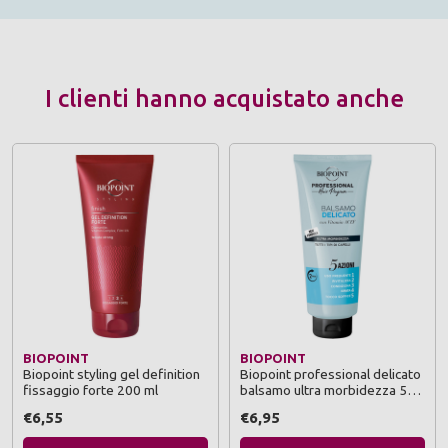
I clienti hanno acquistato anche
BIOPOINT
BIOPOINT
Biopoint styling gel definition
Biopoint professional delicato
fissaggio forte 200 ml
balsamo ultra morbidezza 5
azioni tutti i tipi di capelli tubo
€6,55
€6,95
350 ml