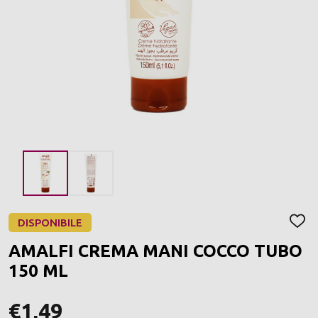
DISPONIBILE
AGGI
ALLA
AMALFI CREMA MANI COCCO TUBO
LIST
DEI
150 ML
DESI
€1,49