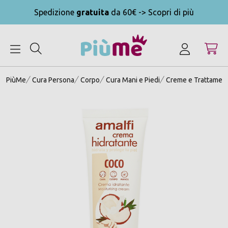
Spedizione
gratuita
da 60€ -> Scopri di più
MENU
PiùMe
Cura Persona
Corpo
Cura Mani e Piedi
Creme e Trattament