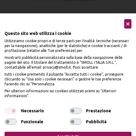
Questo sito web utilizza i cookie
Utilizziamo cookie propri e di terze parti per finalità: tecniche (necessari
Seguici sui social
per la navigazione), analitiche (per le statistiche) e cookie traccianti / di
profilazione (relativi alle Tue preferenze) per
mostrarti pubblicità personalizzata sulla base della navigazione delle
pagine del sito. Il titolare del trattamento è “SMOLL ITALIA S.R.L.”,
contattabile all'email: privacy@smoll.it. Puoi accettare
tutti i cookie premendo il pulsante “Accetta tutti i cookie”, proseguire
cliccando su “Usa solo i cookie necessari" o gestire le tue preferenze
Accettiamo
facendo clic su “Personalizza.
BENVENUTO DA
Per ulteriori informazioni sui cookies utilizzati premi su "Ulteriori
PI
Ù
ME
informazioni".
ISCRIVITI E OTTIENI
IL
10% DI SCONTO
Necessario
Prestazione
Funzionale
Pubblicità
Privacy Policy
Cookie Policy
Iscrivendomi dichiaro di aver preso visione dell'
Informativa sulla privacy
ai sensi
dell’art. 13 del Reg UE 2016/679 e presto il mio consenso a ricevere email
promozionali. In qualsiasi momento è possibile revocare il consenso