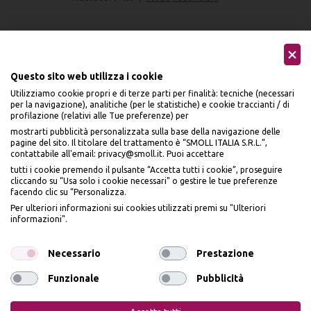
Questo sito web utilizza i cookie
Utilizziamo cookie propri e di terze parti per finalità: tecniche (necessari
Seguici sui social
per la navigazione), analitiche (per le statistiche) e cookie traccianti / di
profilazione (relativi alle Tue preferenze) per
mostrarti pubblicità personalizzata sulla base della navigazione delle
pagine del sito. Il titolare del trattamento è “SMOLL ITALIA S.R.L.”,
contattabile all'email: privacy@smoll.it. Puoi accettare
tutti i cookie premendo il pulsante “Accetta tutti i cookie”, proseguire
cliccando su “Usa solo i cookie necessari" o gestire le tue preferenze
Accettiamo
facendo clic su “Personalizza.
BENVENUTO DA
Per ulteriori informazioni sui cookies utilizzati premi su "Ulteriori
PI
Ù
ME
informazioni".
ISCRIVITI E OTTIENI
IL
10% DI SCONTO
Necessario
Prestazione
Funzionale
Pubblicità
Privacy Policy
Cookie Policy
Iscrivendomi dichiaro di aver preso visione dell'
Informativa sulla privacy
ai sensi
dell’art. 13 del Reg UE 2016/679 e presto il mio consenso a ricevere email
promozionali. In qualsiasi momento è possibile revocare il consenso