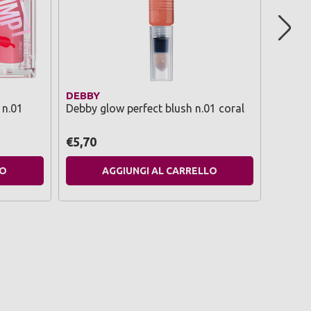
DEBBY
PUPA
 n.01
Debby glow perfect blush n.01 coral
Pupa m
creamy
€5,70
€17,8
LO
AGGIUNGI AL CARRELLO