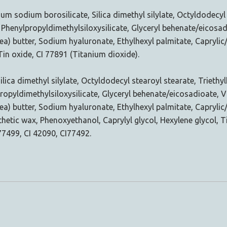
um sodium borosilicate, Silica dimethyl silylate, Octyldodecyl 
e, Phenylpropyldimethylsiloxysilicate, Glyceryl behenate/eicosad
 butter, Sodium hyaluronate, Ethylhexyl palmitate, Caprylic/ca
Tin oxide, CI 77891 (Titanium dioxide).
lica dimethyl silylate, Octyldodecyl stearoyl stearate, Triethylh
propyldimethylsiloxysilicate, Glyceryl behenate/eicosadioate, V
) butter, Sodium hyaluronate, Ethylhexyl palmitate, Caprylic/c
hetic wax, Phenoxyethanol, Caprylyl glycol, Hexylene glycol, Tin
77499, CI 42090, CI77492.