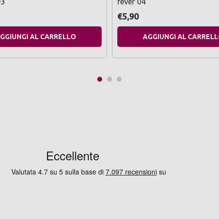
03
fever 04
€5,90
GGIUNGI AL CARRELLO
AGGIUNGI AL CARREL