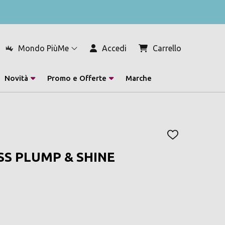
Mondo PiùMe
Accedi
Carrello
Novità
Promo e Offerte
Marche
AGGIUNGI
ALLA
S PLUMP & SHINE
LISTA
DEI
DESIDERI