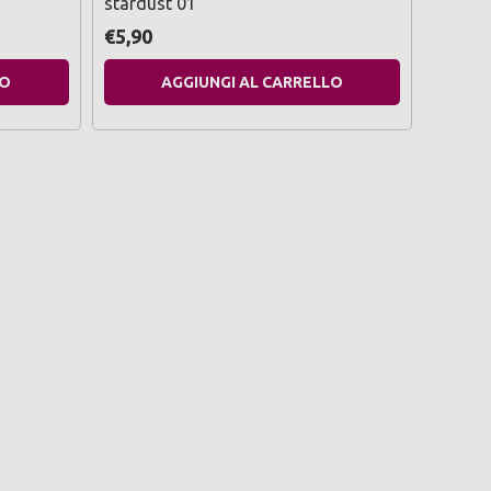
stardust 01
beam 
€5,90
€5,90
LO
AGGIUNGI AL CARRELLO