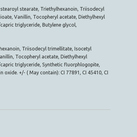
stearoyl stearate, Triethylhexanoin, Triisodecyl
ioate, Vanillin, Tocopheryl acetate, Diethylhexyl
pric triglyceride, Butylene glycol,
exanoin, Triisodecyl trimellitate, Isocetyl
anillin, Tocopheryl acetate, Diethylhexyl
apric triglyceride, Synthetic fluorphlogopite,
 oxide. +/- ( May contain): CI 77891, CI 45410, CI