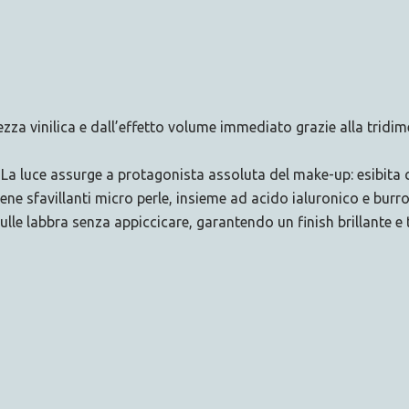
ezza vinilica e dall’effetto volume immediato grazie alla tridime
i. La luce assurge a protagonista assoluta del make-up: esibita
e sfavillanti micro perle, insieme ad acido ialuronico e burro d
sulle labbra senza appiccicare, garantendo un finish brillante e