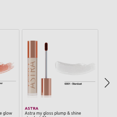
ASTRA
ASTR
e glow
Astra my gloss plump & shine
Astra 