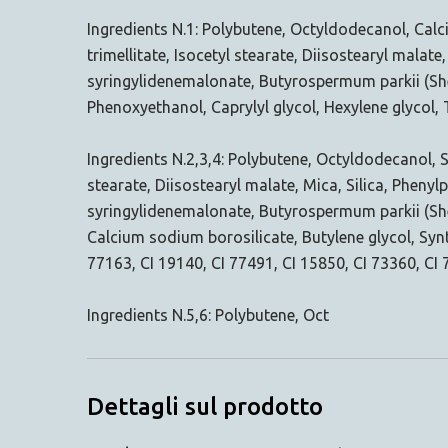
Ingredients N.1: Polybutene, Octyldodecanol, Calci
trimellitate, Isocetyl stearate, Diisostearyl malat
syringylidenemalonate, Butyrospermum parkii (Shea)
Phenoxyethanol, Caprylyl glycol, Hexylene glycol, 
Ingredients N.2,3,4: Polybutene, Octyldodecanol, Si
stearate, Diisostearyl malate, Mica, Silica, Phenyl
syringylidenemalonate, Butyrospermum parkii (Shea
Calcium sodium borosilicate, Butylene glycol, Synt
77163, CI 19140, CI 77491, CI 15850, CI 73360, CI 
Ingredients N.5,6: Polybutene, Oct
Dettagli sul prodotto