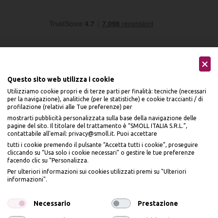
Questo sito web utilizza i cookie
Utilizziamo cookie propri e di terze parti per finalità: tecniche (necessari
Seguici sui social
per la navigazione), analitiche (per le statistiche) e cookie traccianti / di
profilazione (relativi alle Tue preferenze) per
mostrarti pubblicità personalizzata sulla base della navigazione delle
pagine del sito. Il titolare del trattamento è “SMOLL ITALIA S.R.L.”,
contattabile all'email: privacy@smoll.it. Puoi accettare
tutti i cookie premendo il pulsante “Accetta tutti i cookie”, proseguire
cliccando su “Usa solo i cookie necessari" o gestire le tue preferenze
Accettiamo
facendo clic su “Personalizza.
BENVENUTO DA
Per ulteriori informazioni sui cookies utilizzati premi su "Ulteriori
PI
Ù
ME
informazioni".
ISCRIVITI E OTTIENI
IL
10% DI SCONTO
Necessario
Prestazione