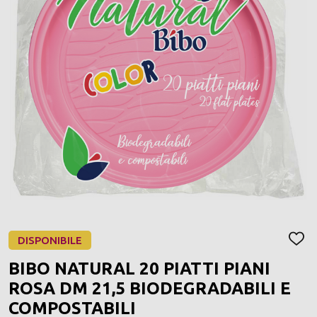
DISPONIBILE
AGGI
ALLA
BIBO NATURAL 20 PIATTI PIANI
LIST
DEI
ROSA DM 21,5 BIODEGRADABILI E
DESI
COMPOSTABILI