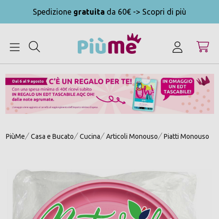
Spedizione
gratuita
da 60€ -> Scopri di più
MENU
PiùMe
Casa e Bucato
Cucina
Articoli Monouso
Piatti Monouso