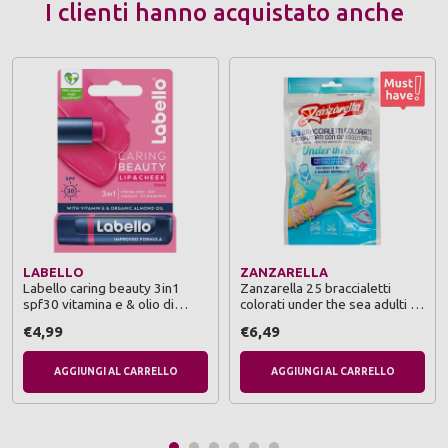
I clienti hanno acquistato anche
LABELLO
ZANZARELLA
Labello caring beauty 3in1
Zanzarella 25 braccialetti
spf30 vitamina e & olio di
colorati under the sea adulti e
mandorla bio pink color
bambini puro silicone senza
€4,99
€6,49
insetticida attivo per 12 ore
AGGIUNGI AL CARRELLO
AGGIUNGI AL CARRELLO