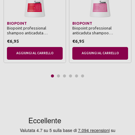
BIOPOINT
BIOPOINT
Biopoint professional
Biopoint professional
shampoo anticaduta
anticaduta shampoo
rinforzante 5 azioni capelli
fortificante 5 azioni capelli
€6,95
€6,95
soggetti a caduta 400 ml
soggetti a caduta, deboli e
fragili 400 ml
AGGIUNGI AL CARRELLO
AGGIUNGI AL CARRELLO