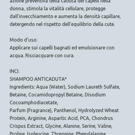
azione preventiva della caduta dei capelli nella
donna, stimola la vitalità cellulare, protegge
dall’invecchiamento e aumenta la densità capillare,
detergendo nel rispetto dell’equilibrio della cute.
Modo d'uso:
Applicare sui capelli bagnati ed emulsionare con
acqua. Risciacquare con cura.
INCI:
SHAMPOO ANTICADUTA*
Ingredients: Aqua (Water), Sodium Laureth Sulfate,
Betaine, Cocamidopropyl Betaine, Disodium
Cocoamphodiacetate,
Parfum (Fragrance), Panthenol, Hydrolyzed Wheat
Protein, Arginine, Aspartic Acid, PCA, Chondrus
Crispus Extract, Glycine, Alanine, Serine, Valine,
Proline, Isoleucine, Threonine, Phenylalanine,