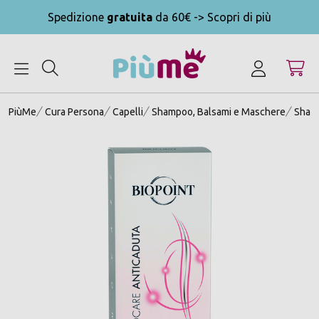
Spedizione
gratuita
da 60€ -> Scopri di più
MENU
PiùMe
Cura Persona
Capelli
Shampoo, Balsami e Maschere
Shamp