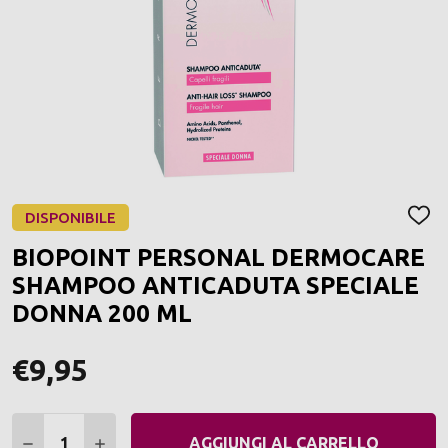
DISPONIBILE
AGGI
ALLA
BIOPOINT PERSONAL DERMOCARE
LIST
DEI
SHAMPOO ANTICADUTA SPECIALE
DESI
DONNA 200 ML
€9,95
Quantità:
DIMINUIRE QUANTITÀ:
AUMENTARE QUANTITÀ:
AGGIUNGI AL CARRELLO