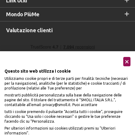
Link Utili
Mondo PiùMe
Valutazione clienti
Questo sito web utilizza i cookie
Utilizziamo cookie propri e di terze parti per finalità: tecniche (necessari
per la navigazione), analitiche (per le statistiche) e cookie traccianti / di
profilazione (relativi alle Tue preferenze) per
Seguici sui social
mostrarti pubblicità personalizzata sulla base della navigazione delle
pagine del sito. Il titolare del trattamento è “SMOLL ITALIA S.R.L.”,
contattabile all'email: privacy@smoll.it. Puoi accettare
tutti i cookie premendo il pulsante “Accetta tutti i cookie”, proseguire
cliccando su “Usa solo i cookie necessari" o gestire le tue preferenze
facendo clic su “Personalizza.
BENVENUTO DA
Accettiamo
Per ulteriori informazioni sui cookies utilizzati premi su "Ulteriori
PI
Ù
ME
informazioni".