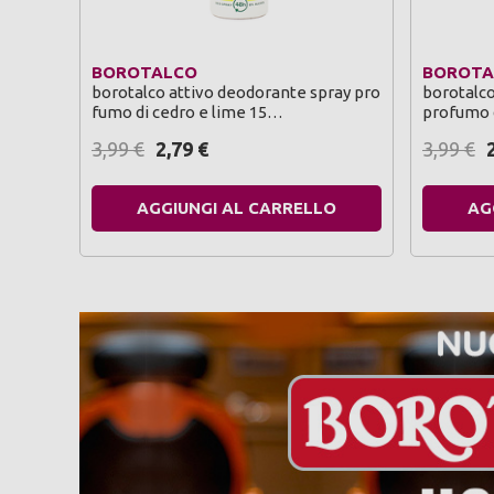
BOROTALCO
BOROTA
borotalco attivo deodorante spray pro
borotalco
fumo di cedro e lime 15…
profumo 
3,99
€
2,79
€
3,99
€
AGGIUNGI AL CARRELLO
AG