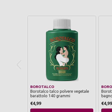
BOROTALCO
BORO
Borotalco talco polvere vegetale
Borot
barattolo 140 grammi
bagno
di va
€4,99
€4,9