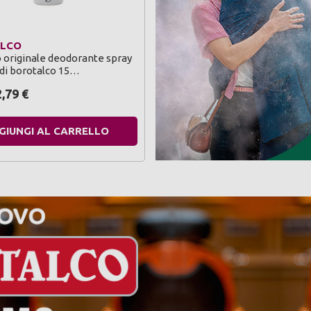
LCO
 originale deodorante spray
di borotalco 15…
2,79
€
GIUNGI AL CARRELLO