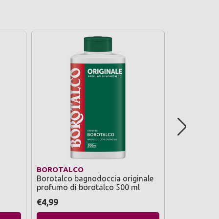
BOROTALCO
BOROTALC
Borotalco bagnodoccia originale
Borotalco 
profumo di borotalco 500 ml
buonanotte 
0 ml
lavanda mus
€4,99
€4,99