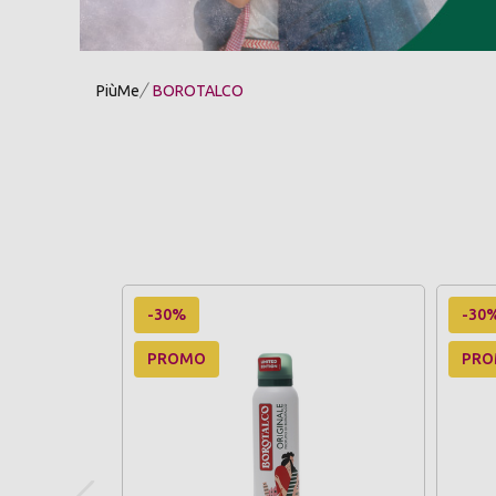
PiùMe
BOROTALCO
-30%
-30
PROMO
PR