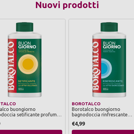
Nuovi prodotti
TALCO
BOROTALCO
alco buongiorno
Borotalco buongiorno
doccia setificante profumo
bagnodoccia rinfrescante
niglia cremosa 500 ml
profumo di menta marina 50
9
€4,99