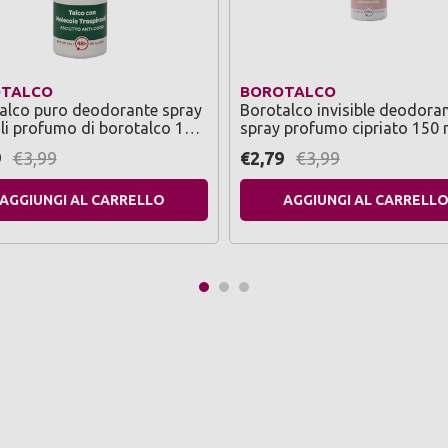
TALCO
BOROTALCO
alco puro deodorante spray
Borotalco invisible deodora
li profumo di borotalco 150
spray profumo cipriato 150 
9
€3,99
€2,79
€3,99
AGGIUNGI AL CARRELLO
AGGIUNGI AL CARRELL