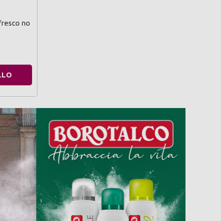
fresco no
LLO