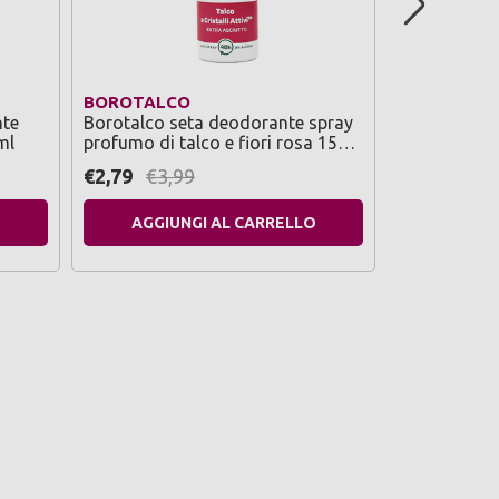
BOROTALCO
BOROTALC
nte
Borotalco seta deodorante spray
Borotalco d
ml
profumo di talco e fiori rosa 150
fresco non 
ml
oceanici 15
€2,79
€3,99
€2,79
€3,
O
AGGIUNGI AL CARRELLO
AGGIU