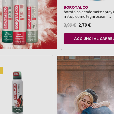
BOROTALCO
borotalco deodorante spray 
n stop uomo legni oceani…
3,99
€
2,79
€
AGGIUNGI AL CARRE
O