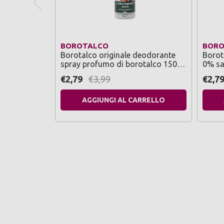
BOROTALCO
BORO
Borotalco originale deodorante
Borot
spray profumo di borotalco 150
0% sa
ml
ml
€2,79
€3,99
€2,7
AGGIUNGI AL CARRELLO