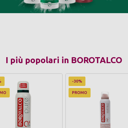
I più popolari in BOROTALCO
%
-30%
OMO
PROMO