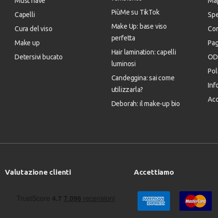
Must have
Map
PiùMe su TikTok
Capelli
Spe
Make Up: base viso
Cura del viso
Con
perfetta
Make up
Pa
Hair lamination: capelli
Detersivi bucato
OD
luminosi
Pol
Candeggina: sai come
Inf
utilizzarla?
Acc
Deborah: il make-up bio
Valutazione clienti
Accettiamo