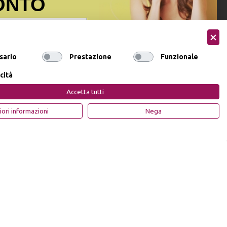
ONTO
ormativa sulla privacy
ai sensi
sario
Prestazione
Funzionale
onsenso a ricevere email
ocare il consenso
cità
Accetta tutti
DI SCONTO
Privacy Policy
Cookie Policy
iori informazioni
Nega