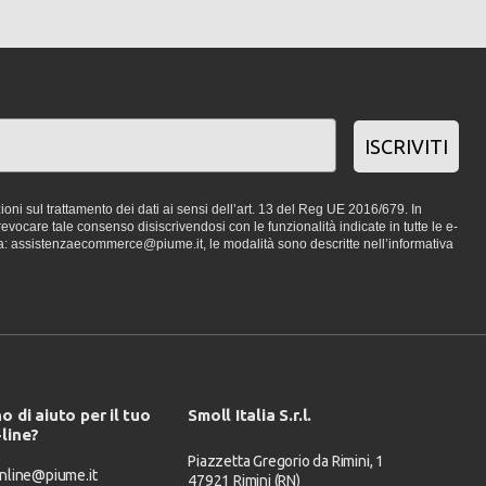
ISCRIVITI
oni sul trattamento dei dati ai sensi dell’art. 13 del Reg UE 2016/679. In
vocare tale consenso disiscrivendosi con le funzionalità indicate in tutte le e-
a: assistenzaecommerce@piume.it, le modalità sono descritte nell’informativa
o di aiuto per il tuo
Smoll Italia S.r.l.
-line?
Piazzetta Gregorio da Rimini, 1
nline@piume.it
47921 Rimini (RN)