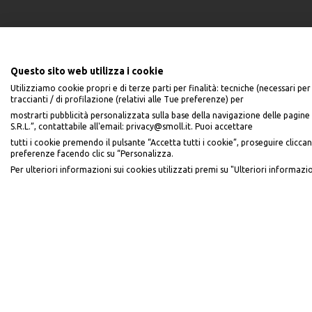
Questo sito web utilizza i cookie
Utilizziamo cookie propri e di terze parti per finalità: tecniche (necessari per 
traccianti / di profilazione (relativi alle Tue preferenze) per
mostrarti pubblicità personalizzata sulla base della navigazione delle pagine 
S.R.L.”, contattabile all'email: privacy@smoll.it. Puoi accettare
PiùMe è un marchio di PiùMe s.r.l. con sede legale in via Aurelio Lampredi
tutti i cookie premendo il pulsante “Accetta tutti i cookie”, proseguire cliccan
preferenze facendo clic su “Personalizza.
Per ulteriori informazioni sui cookies utilizzati premi su "Ulteriori informazio