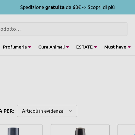
Spedizione
gratuita
da 60€ -> Scopri di più
Profumeria
Cura Animali
ESTATE
Must have
 PER: