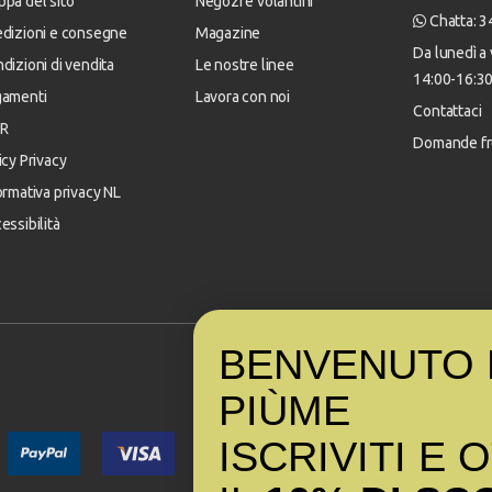
pa del sito
Negozi e volantini
Chatta: 
dizioni e consegne
Magazine
Da lunedì a 
dizioni di vendita
Le nostre linee
14:00-16:3
gamenti
Lavora con noi
Contattaci
R
Domande fr
icy Privacy
ormativa privacy NL
essibilità
BENVENUTO 
PI
Ù
ME
ISCRIVITI E 