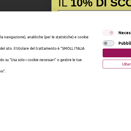
IL
10% DI SC
Iscrivendomi dichiaro di aver preso visione dell'
Inf
Neces
dell’art. 13 del Reg UE 2016/679 e presto il mio c
la navigazione), analitiche (per le statistiche) e cookie
promozionali. In qualsiasi momento è possibile rev
Pubbli
del sito. Il titolare del trattamento è “SMOLL ITALIA
, n. 81 - 57121 Livorno (LI) - P.IVA 01952440491 - piumesrl@legalmail.it
OTTIENI IL 10% 
do su “Usa solo i cookie necessari" o gestire le tue
Ulter
ni".