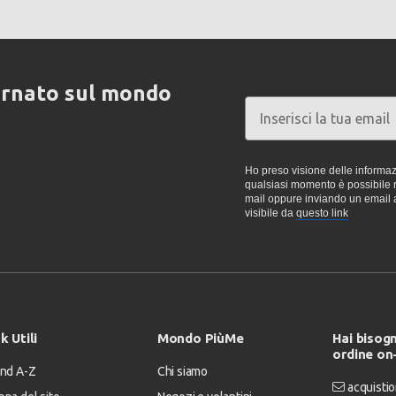
ornato sul mondo
Ho preso visione delle informazi
qualsiasi momento è possibile re
mail oppure inviando un email 
visibile da
questo link
k Utili
Mondo PiùMe
Hai bisogn
ordine on
nd A-Z
Chi siamo
acquistio