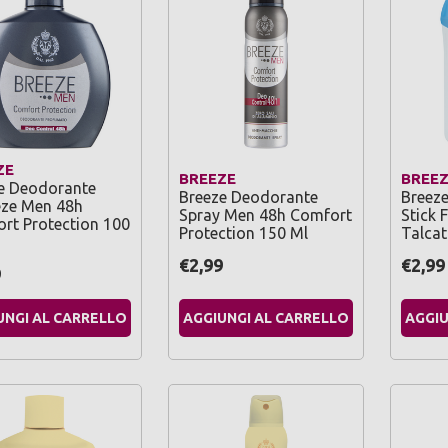
ZE
BREEZE
BREE
e Deodorante
Breeze Deodorante
Breez
ze Men 48h
Spray Men 48h Comfort
Stick 
rt Protection 100
Protection 150 Ml
Talcat
€2,99
€2,99
9
UNGI AL CARRELLO
AGGIUNGI AL CARRELLO
AGGIU