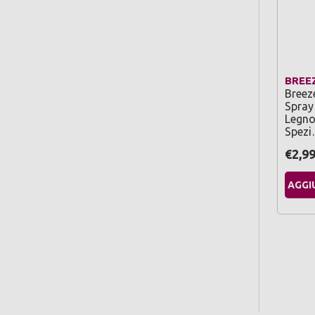
BREE
Breez
Spray
Legno
Spez
€2,9
AGGI