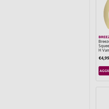
BREE
Breez
Squee
H Van
€4,9
AGGI