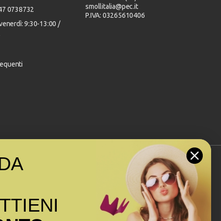
smollitalia@pec.it
347 0738732
P.IVA: 03265610406
venerdì: 9:30-13:00 /
0
equenti
DA
Seguici sui social
OTTIENI