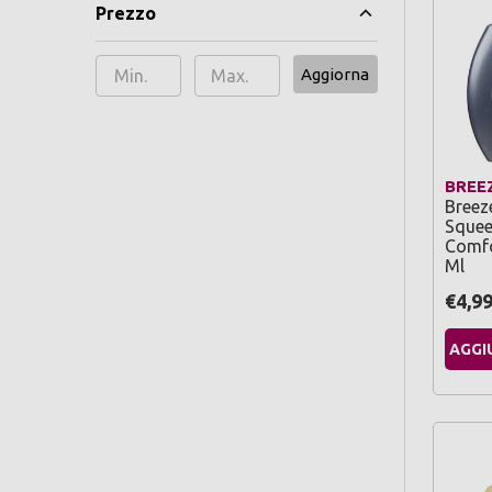
Prezzo
Aggiorna
BREE
Breez
Squee
Comfo
Ml
€4,9
AGGI