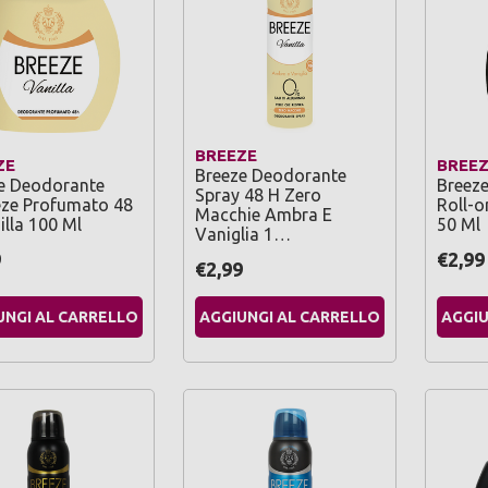
BREEZE
ZE
BREE
Breeze Deodorante
e Deodorante
Breez
Spray 48 H Zero
ze Profumato 48
Roll-o
Macchie Ambra E
illa 100 Ml
50 Ml
Vaniglia 1…
9
€2,99
€2,99
UNGI AL CARRELLO
AGGIUNGI AL CARRELLO
AGGIU