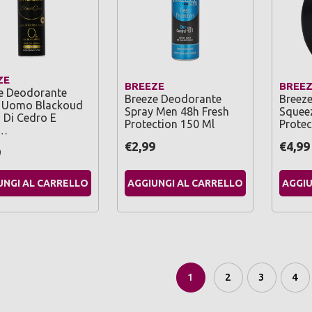
ZE
BREEZE
BREE
e Deodorante
Breeze Deodorante
Breez
 Uomo Blackoud
Spray Men 48h Fresh
Squee
 Di Cedro E
Protection 150 Ml
Protec
i…
€2,99
€4,99
9
UNGI AL CARRELLO
AGGIUNGI AL CARRELLO
AGGIU
1
2
3
4