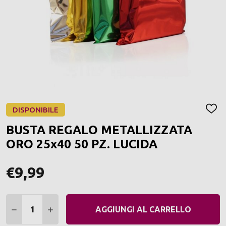
DISPONIBILE
AGGI
ALLA
BUSTA REGALO METALLIZZATA
LIST
DEI
ORO 25x40 50 PZ. LUCIDA
DESI
€9,99
Quantità:
DIMINUIRE QUANTITÀ:
AUMENTARE QUANTITÀ:
AGGIUNGI AL CARRELLO