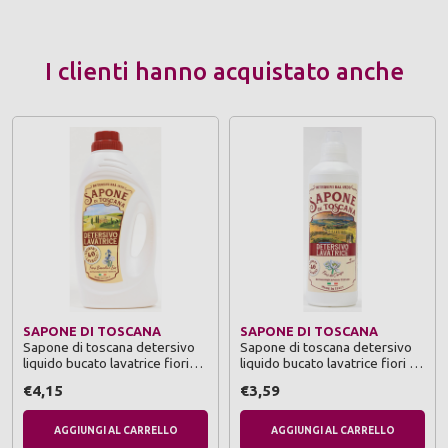
I clienti hanno acquistato anche
SAPONE DI TOSCANA
SAPONE DI TOSCANA
Sapone di toscana detersivo
Sapone di toscana detersivo
liquido bucato lavatrice fiori
liquido bucato lavatrice fiori di
bianchi e iris 40 lavaggi 1,850
campo 40 lavaggi 1 litro
€4,15
€3,59
litri
AGGIUNGI AL CARRELLO
AGGIUNGI AL CARRELLO