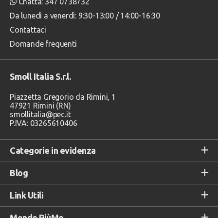
Chatta: 347 0738732
Da lunedì a venerdì: 9:30-13:00 / 14:00-16:30
Contattaci
Domande frequenti
Smoll Italia S.r.l.
Piazzetta Gregorio da Rimini, 1
47921 Rimini (RN)
smollitalia@pec.it
P.IVA: 03265610406
Categorie in evidenza
Blog
Link Utili
Mondo PiùMe