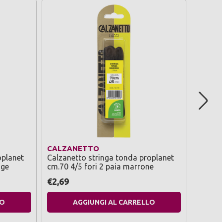
CALZANETTO
CALZ
oplanet
Calzanetto stringa tonda proplanet
Calzane
ige
cm.70 4/5 fori 2 paia marrone
cm.110 
€2,69
€2,69
LO
AGGIUNGI AL CARRELLO