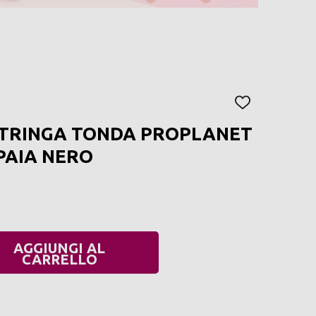
AGGIUNGI
ALLA
TRINGA TONDA PROPLANET
LISTA
DEI
 PAIA NERO
DESIDERI
AGGIUNGI AL
UANTITÀ:
CARRELLO