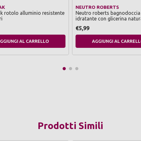
AK
NEUTRO ROBERTS
rotolo alluminio resistente
Neutro roberts bagnodoccia
ri
idratante con glicerina natur
ml - 2 pezzi
€5,99
GGIUNGI AL CARRELLO
AGGIUNGI AL CARREL
Prodotti Simili