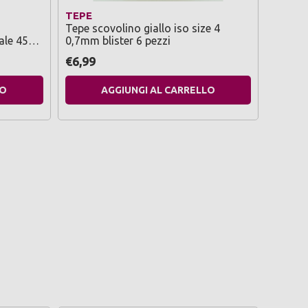
TEPE
PIUME
Tepe scovolino giallo iso size 4
Piume g
ale 450
0,7mm blister 6 pezzi
pezzi 
€6,99
€1,49
LO
AGGIUNGI AL CARRELLO