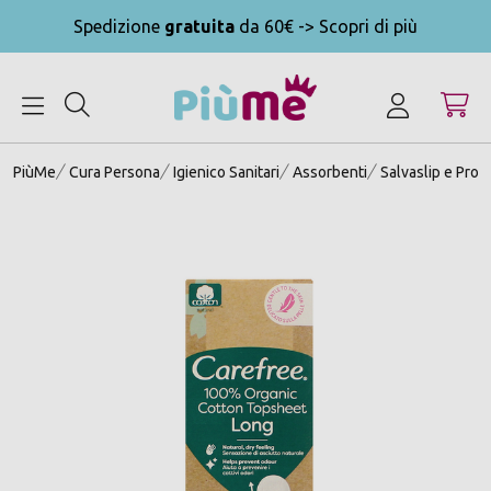
Spedizione
gratuita
da 60€ -> Scopri di più
MENU
PiùMe
Cura Persona
Igienico Sanitari
Assorbenti
Salvaslip e Prot