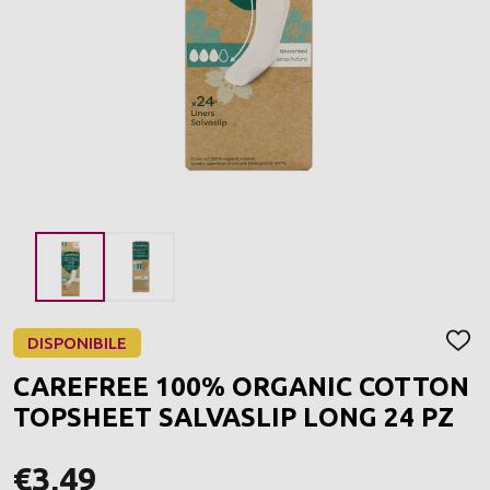
DISPONIBILE
AGGI
ALLA
CAREFREE 100% ORGANIC COTTON
LIST
DEI
TOPSHEET SALVASLIP LONG 24 PZ
DESI
€3,49