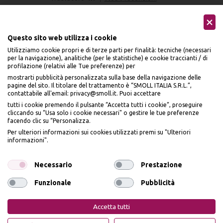
Questo sito web utilizza i cookie
Utilizziamo cookie propri e di terze parti per finalità: tecniche (necessari
per la navigazione), analitiche (per le statistiche) e cookie traccianti / di
profilazione (relativi alle Tue preferenze) per
Seguici sui social
mostrarti pubblicità personalizzata sulla base della navigazione delle
pagine del sito. Il titolare del trattamento è “SMOLL ITALIA S.R.L.”,
contattabile all'email: privacy@smoll.it. Puoi accettare
tutti i cookie premendo il pulsante “Accetta tutti i cookie”, proseguire
cliccando su “Usa solo i cookie necessari" o gestire le tue preferenze
facendo clic su “Personalizza.
BENVENUTO DA
Accettiamo
Per ulteriori informazioni sui cookies utilizzati premi su "Ulteriori
PI
Ù
ME
informazioni".
ISCRIVITI E OTTIENI
IL
10% DI SCONTO
Necessario
Prestazione
Funzionale
Pubblicità
Iscrivendomi dichiaro di aver preso visione dell'
Informativa sulla privacy
ai sensi
Privacy Policy
Cookie Policy
dell’art. 13 del Reg UE 2016/679 e presto il mio consenso a ricevere email
Accetta tutti
promozionali. In qualsiasi momento è possibile revocare il consenso