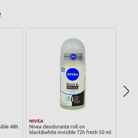
e
NIVEA
TESOR
ible 48h
Nivea deodorante roll on
Tesori
black&white invisible 72h fresh 50 ml
concen