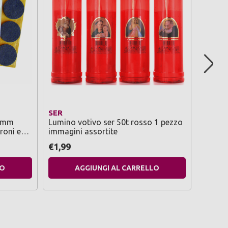
SER
PERFE
34mm
Lumino votivo ser 50t rosso 1 pezzo
Perfett
roni e
immagini assortite
€1,99
€3,69
LO
AGGIUNGI AL CARRELLO