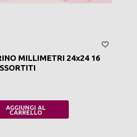
AGGIUNGI
ALLA
INO MILLIMETRI 24x24 16
LISTA
DEI
ASSORTITI
DESIDERI
AGGIUNGI AL
UANTITÀ:
CARRELLO