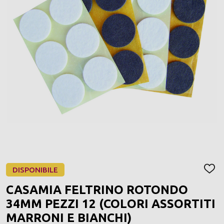
DISPONIBILE
AGGI
ALLA
CASAMIA FELTRINO ROTONDO
LIST
DEI
34MM PEZZI 12 (COLORI ASSORTITI
DESI
MARRONI E BIANCHI)