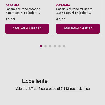
CASAMIA
CASAMIA
Casamia feltrino rotondo
Casamia feltrino millimetri
24mm pezzi 16 (colori
33x33 pezzi 12 (colori
assortiti marroni e bianchi)
assortiti marroni e bianchi)
€0,95
€0,95
AGGIUNGI AL CARRELLO
AGGIUNGI AL CARRELLO