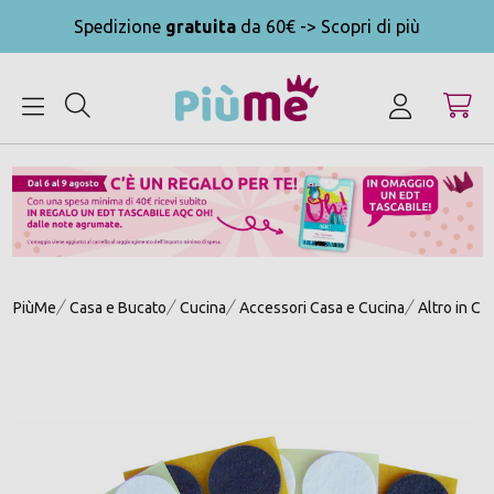
Spedizione
gratuita
da 60€ -> Scopri di più
MENU
PiùMe
Casa e Bucato
Cucina
Accessori Casa e Cucina
Altro in Cu