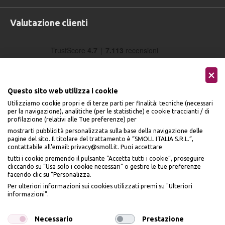
Valutazione clienti
Questo sito web utilizza i cookie
Utilizziamo cookie propri e di terze parti per finalità: tecniche (necessari
per la navigazione), analitiche (per le statistiche) e cookie traccianti / di
profilazione (relativi alle Tue preferenze) per
Seguici sui social
mostrarti pubblicità personalizzata sulla base della navigazione delle
pagine del sito. Il titolare del trattamento è “SMOLL ITALIA S.R.L.”,
contattabile all'email: privacy@smoll.it. Puoi accettare
tutti i cookie premendo il pulsante “Accetta tutti i cookie”, proseguire
cliccando su “Usa solo i cookie necessari" o gestire le tue preferenze
facendo clic su “Personalizza.
BENVENUTO DA
Accettiamo
Per ulteriori informazioni sui cookies utilizzati premi su "Ulteriori
PI
Ù
ME
informazioni".
ISCRIVITI E OTTIENI
IL
10% DI SCONTO
Necessario
Prestazione