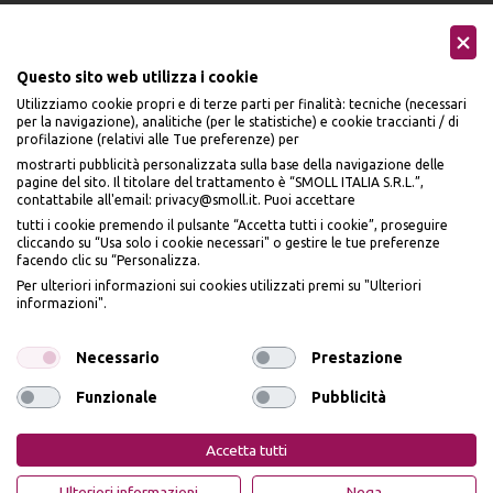
Questo sito web utilizza i cookie
Utilizziamo cookie propri e di terze parti per finalità: tecniche (necessari
Seguici sui social
per la navigazione), analitiche (per le statistiche) e cookie traccianti / di
profilazione (relativi alle Tue preferenze) per
mostrarti pubblicità personalizzata sulla base della navigazione delle
pagine del sito. Il titolare del trattamento è “SMOLL ITALIA S.R.L.”,
contattabile all'email: privacy@smoll.it. Puoi accettare
tutti i cookie premendo il pulsante “Accetta tutti i cookie”, proseguire
cliccando su “Usa solo i cookie necessari" o gestire le tue preferenze
Accettiamo
facendo clic su “Personalizza.
BENVENUTO DA
Per ulteriori informazioni sui cookies utilizzati premi su "Ulteriori
PI
Ù
ME
informazioni".
ISCRIVITI E OTTIENI
IL
10% DI SCONTO
Necessario
Prestazione
Funzionale
Pubblicità
Privacy Policy
Cookie Policy
Iscrivendomi dichiaro di aver preso visione dell'
Informativa sulla privacy
ai sensi
dell’art. 13 del Reg UE 2016/679 e presto il mio consenso a ricevere email
PiùMe è un marchio di PiùMe s.r.l. con sede legale in via
Accetta tutti
promozionali. In qualsiasi momento è possibile revocare il consenso
Aurelio Lampredi, n. 81 - 57121 Livorno (LI) - P.IVA
01952440491 - piumesrl@legalmail.it
OTTIENI IL 10% DI SCONTO
Ulteriori informazioni
Nega