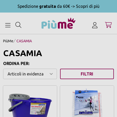
Spedizione
gratuita
da 60€ -> Scopri di più
MENU
PiùMe
CASAMIA
CASAMIA
ORDINA PER:
FILTRI