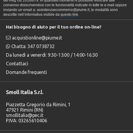
del Reg UE 2016/679. In qualsiasi momento è possibile revocare tale
consenso disiscrivendosi con le funzionalità indicate in tutte le e-mail oppure
inviando un email a: assistenzaecommerce@piume.it, le modalità sono
descritte nell’informativa visibile da
questo link
Hai bisogno di aiuto per il tuo ordine on-line?
acquistionline@piume.it
Chatta: 347 0738732
Da lunedì a venerdì: 9:30-13:00 / 14:00-16:30
Contattaci
Domande frequenti
Smoll Italia S.r.l.
Piazzetta Gregorio da Rimini, 1
47921 Rimini (RN)
smollitalia@pec.it
P.IVA: 03265610406