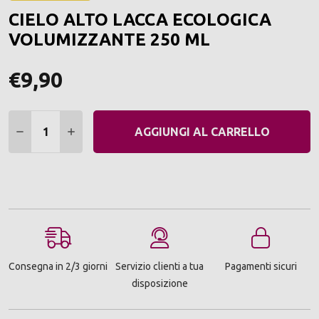
ALLA
CIELO ALTO LACCA ECOLOGICA
LIST
DEI
VOLUMIZZANTE 250 ML
DESI
€9,90
Quantità:
DIMINUIRE QUANTITÀ:
AUMENTARE QUANTITÀ:
AGGIUNGI AL CARRELLO
Consegna in 2/3 giorni
Servizio clienti a tua
Pagamenti sicuri
disposizione