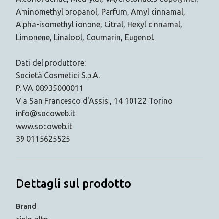
Aminomethyl propanol, Parfum, Amyl cinnamal,
Alpha-isomethyl ionone, Citral, Hexyl cinnamal,
Limonene, Linalool, Coumarin, Eugenol.
Dati del produttore:
Società Cosmetici S.p.A.
P.IVA 08935000011
Via San Francesco d'Assisi, 14 10122 Torino
info@socoweb.it
www.socoweb.it
39 0115625525
Dettagli sul prodotto
Brand
cielo alto