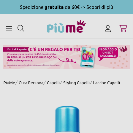
Spedizione
gratuita
da 60€ -> Scopri di più
MENU
PiùMe
Cura Persona
Capelli
Styling Capelli
Lacche Capelli