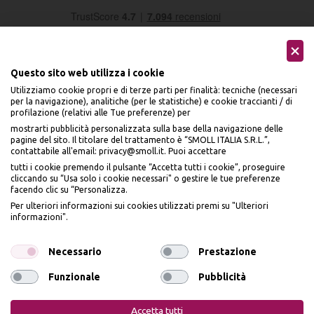
Questo sito web utilizza i cookie
Utilizziamo cookie propri e di terze parti per finalità: tecniche (necessari
per la navigazione), analitiche (per le statistiche) e cookie traccianti / di
profilazione (relativi alle Tue preferenze) per
Seguici sui social
mostrarti pubblicità personalizzata sulla base della navigazione delle
pagine del sito. Il titolare del trattamento è “SMOLL ITALIA S.R.L.”,
contattabile all'email: privacy@smoll.it. Puoi accettare
tutti i cookie premendo il pulsante “Accetta tutti i cookie”, proseguire
cliccando su “Usa solo i cookie necessari" o gestire le tue preferenze
facendo clic su “Personalizza.
BENVENUTO DA
Accettiamo
Per ulteriori informazioni sui cookies utilizzati premi su "Ulteriori
PI
Ù
ME
informazioni".
ISCRIVITI E OTTIENI
IL
10% DI SCONTO
Necessario
Prestazione
Funzionale
Pubblicità
Iscrivendomi dichiaro di aver preso visione dell'
Informativa sulla privacy
ai sensi
Privacy Policy
Cookie Policy
dell’art. 13 del Reg UE 2016/679 e presto il mio consenso a ricevere email
Accetta tutti
promozionali. In qualsiasi momento è possibile revocare il consenso