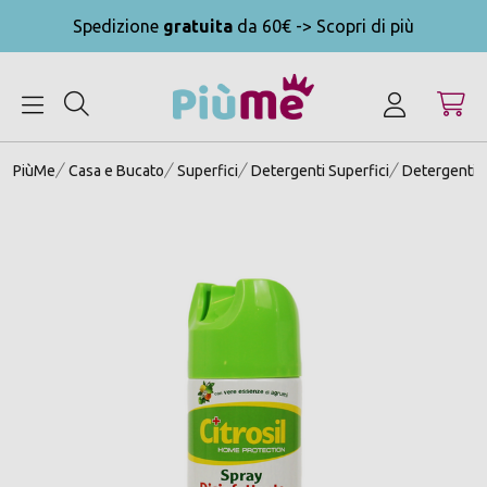
Spedizione
gratuita
da 60€ -> Scopri di più
MENU
PiùMe
Casa e Bucato
Superfici
Detergenti Superfici
Detergenti 