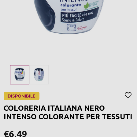
DISPONIBILE
AGGI
ALLA
COLORERIA ITALIANA NERO
LIST
DEI
INTENSO COLORANTE PER TESSUTI
DESI
€6,49