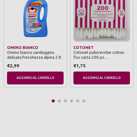
OMINO BIANCO
COTONET
Omino bianco candeggina
Cotonet puliorecchie cotton
delicata freschezza alpina 2 lt
fioc carta 200 pz.
biodegradabili in scatola
€2,99
€1,75
AGGIUNGI AL CARRELLO
AGGIUNGI AL CARRELLO