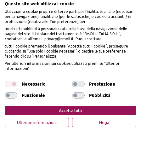
Questo sito web utilizza i cookie
Utilizziamo cookie propri e di terze parti per finalità: tecniche (necessari
per la navigazione), analitiche (per le statistiche) e cookie traccianti / di
profilazione (relativi alle Tue preferenze) per
Seguici sui social
mostrarti pubblicità personalizzata sulla base della navigazione delle
pagine del sito. Il titolare del trattamento è “SMOLL ITALIA S.R.L.”,
contattabile all'email: privacy@smoll.it. Puoi accettare
tutti i cookie premendo il pulsante “Accetta tutti i cookie”, proseguire
cliccando su “Usa solo i cookie necessari" o gestire le tue preferenze
facendo clic su “Personalizza.
BENVENUTO DA
Accettiamo
Per ulteriori informazioni sui cookies utilizzati premi su "Ulteriori
PI
Ù
ME
informazioni".
ISCRIVITI E OTTIENI
IL
10% DI SCONTO
Necessario
Prestazione
Funzionale
Pubblicità
Iscrivendomi dichiaro di aver preso visione dell'
Informativa sulla privacy
ai sensi
Privacy Policy
Cookie Policy
dell’art. 13 del Reg UE 2016/679 e presto il mio consenso a ricevere email
Accetta tutti
promozionali. In qualsiasi momento è possibile revocare il consenso
PiùMe è un marchio di PiùMe s.r.l. con sede legale in via
OTTIENI IL 10% DI SCONTO
Ulteriori informazioni
Nega
Aurelio Lampredi, n. 81 - 57121 Livorno (LI) - P.IVA
01952440491 - piumesrl@legalmail.it