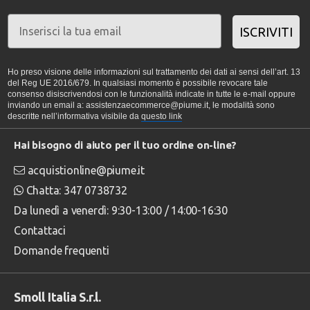
ISCRIVITI
Ho preso visione delle informazioni sul trattamento dei dati ai sensi dell’art. 13
del Reg UE 2016/679. In qualsiasi momento è possibile revocare tale
consenso disiscrivendosi con le funzionalità indicate in tutte le e-mail oppure
inviando un email a: assistenzaecommerce@piume.it, le modalità sono
descritte nell’informativa visibile da
questo link
Hai bisogno di aiuto per il tuo ordine on-line?
acquistionline@piume.it
Chatta: 347 0738732
Da lunedì a venerdì: 9:30-13:00 / 14:00-16:30
Contattaci
Domande frequenti
Smoll Italia S.r.l.