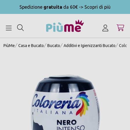
Spedizione
gratuita
da 60€ -> Scopri di più
MENU
PiùMe
Casa e Bucato
Bucato
Additivi e Igienizzanti Bucato
Colora