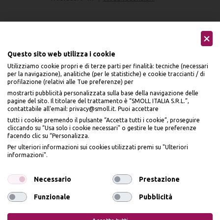
Questo sito web utilizza i cookie
Utilizziamo cookie propri e di terze parti per finalità: tecniche (necessari
Seguici sui social
per la navigazione), analitiche (per le statistiche) e cookie traccianti / di
profilazione (relativi alle Tue preferenze) per
mostrarti pubblicità personalizzata sulla base della navigazione delle
pagine del sito. Il titolare del trattamento è “SMOLL ITALIA S.R.L.”,
contattabile all'email: privacy@smoll.it. Puoi accettare
tutti i cookie premendo il pulsante “Accetta tutti i cookie”, proseguire
cliccando su “Usa solo i cookie necessari" o gestire le tue preferenze
Accettiamo
facendo clic su “Personalizza.
BENVENUTO DA
Per ulteriori informazioni sui cookies utilizzati premi su "Ulteriori
PI
Ù
ME
informazioni".
ISCRIVITI E OTTIENI
IL
10% DI SCONTO
Necessario
Prestazione
Funzionale
Pubblicità
Privacy Policy
Cookie Policy
Iscrivendomi dichiaro di aver preso visione dell'
Informativa sulla privacy
ai sensi
dell’art. 13 del Reg UE 2016/679 e presto il mio consenso a ricevere email
promozionali. In qualsiasi momento è possibile revocare il consenso