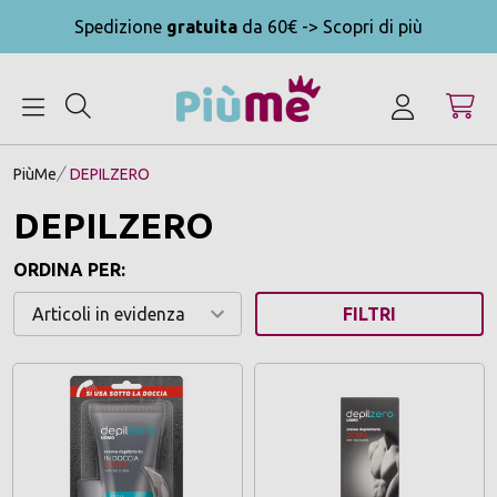
Spedizione
gratuita
da 60€ -> Scopri di più
MENU
PiùMe
DEPILZERO
DEPILZERO
ORDINA PER:
FILTRI