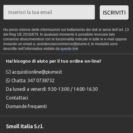
ISCRIVITI
Ho preso visione delle informazioni sul trattamento dei dati ai sensi dell’art. 13
del Reg UE 2016/679. In qualsiasi momento è possibile revocare tale
consenso disiscrivendosi con le funzionalità indicate in tutte le e-mail oppure
inviando un email a: assistenzaecommerce@piume.it, le modalità sono
descritte nell’informativa visibile da
questo link
Hai bisogno di aiuto per il tuo ordine on-line?
acquistionline@piume.it
Chatta: 347 0738732
Da lunedì a venerdì: 9:30-13:00 / 14:00-16:30
Contattaci
Domande frequenti
Smoll Italia S.r.l.