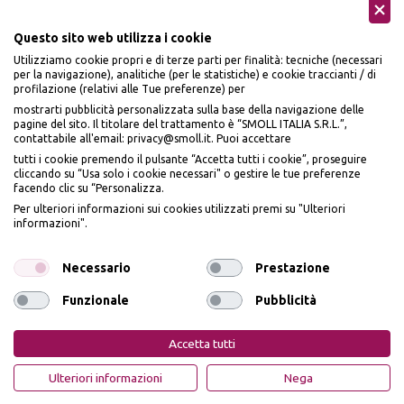
Questo sito web utilizza i cookie
Utilizziamo cookie propri e di terze parti per finalità: tecniche (necessari
Seguici sui social
per la navigazione), analitiche (per le statistiche) e cookie traccianti / di
profilazione (relativi alle Tue preferenze) per
mostrarti pubblicità personalizzata sulla base della navigazione delle
pagine del sito. Il titolare del trattamento è “SMOLL ITALIA S.R.L.”,
contattabile all'email: privacy@smoll.it. Puoi accettare
tutti i cookie premendo il pulsante “Accetta tutti i cookie”, proseguire
cliccando su “Usa solo i cookie necessari" o gestire le tue preferenze
Accettiamo
facendo clic su “Personalizza.
BENVENUTO DA
Per ulteriori informazioni sui cookies utilizzati premi su "Ulteriori
PI
Ù
ME
informazioni".
ISCRIVITI E OTTIENI
IL
10% DI SCONTO
Necessario
Prestazione
Funzionale
Pubblicità
Privacy Policy
Cookie Policy
Iscrivendomi dichiaro di aver preso visione dell'
Informativa sulla privacy
ai sensi
dell’art. 13 del Reg UE 2016/679 e presto il mio consenso a ricevere email
PiùMe è un marchio di PiùMe s.r.l. con sede legale in via
Accetta tutti
promozionali. In qualsiasi momento è possibile revocare il consenso
Aurelio Lampredi, n. 81 - 57121 Livorno (LI) - P.IVA
01952440491 - piumesrl@legalmail.it
OTTIENI IL 10% DI SCONTO
Ulteriori informazioni
Nega